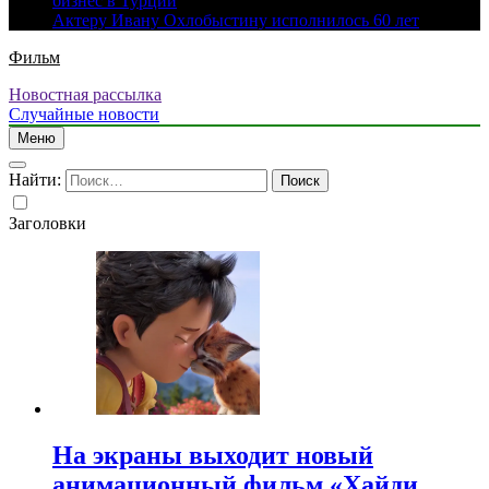
бизнес в Турции
Актеру Ивану Охлобыстину исполнилось 60 лет
Фильм
Новостная рассылка
Случайные новости
Меню
Найти:
Заголовки
На экраны выходит новый
анимационный фильм «Хайди.