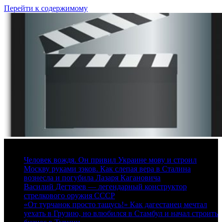
Перейти к содержимому
9 августа, 2026
Человек вождя. Он привил Украине мову и строил
Москву руками зэков. Как слепая вера в Сталина
вознесла и погубила Лазаря Кагановича
Василий Дегтярев — легендарный конструктор
стрелкового оружия СССР
«От турчанок просто тащусь!» Как дагестанец мечтал
уехать в Грузию, но влюбился в Стамбул и начал строить