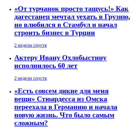
«От турчанок просто тащусь!» Как
дагестанец мечтал уехать в Грузию,
но влюбился в Стамбул и начал
строить бизнес в Турции
2 недели спустя
Актеру Ивану Охлобыстину
исполнилось 60 лет
2 недели спустя
«Есть совсем дикие для меня
вещи» Стюардесса из Омска
переехала в Германию и начала
новую жизнь. Что было самым
сложным?