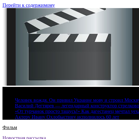
Перейти к содержимому
8 августа, 2026
Человек вождя. Он привил Украине мову и строил Москву 
Василий Дегтярев — легендарный конструктор стрелков
«От турчанок просто тащусь!» Как дагестанец мечтал уех
Актеру Ивану Охлобыстину исполнилось 60 лет
Фильм
Новостная рассылка