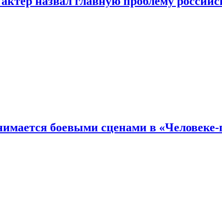
 актер назвал главную проблему российс
имается боевыми сценами в «Человеке-