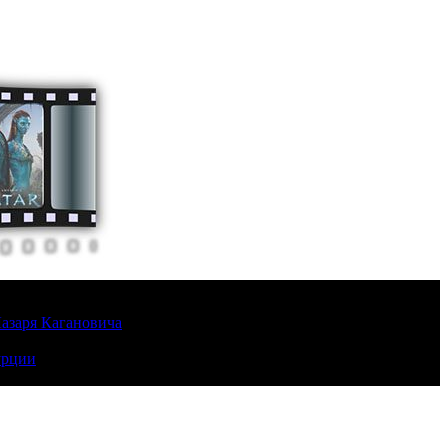
Лазаря Кагановича
урции