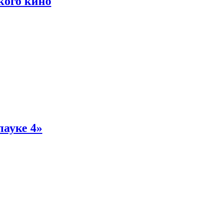
кого кино
пауке 4»