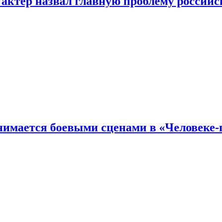
 актер назвал главную проблему российс
имается боевыми сценами в «Человеке-