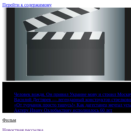
Перейти к содержимому
8 августа, 2026
Человек вождя. Он привил Украине мову и строил Москву 
Василий Дегтярев — легендарный конструктор стрелков
«От турчанок просто тащусь!» Как дагестанец мечтал уех
Актеру Ивану Охлобыстину исполнилось 60 лет
Фильм
Новостная рассылка