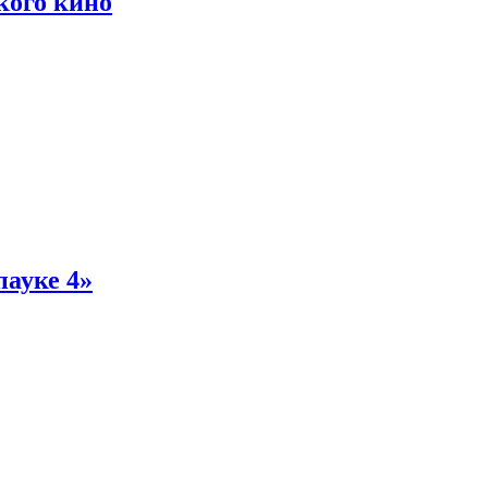
кого кино
пауке 4»