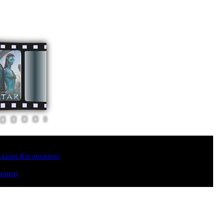
Лазаря Кагановича
урции