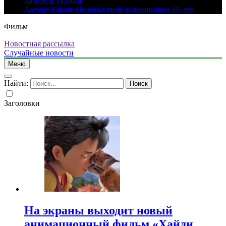
бизнес в Турции
Актеру Ивану Охлобыстину исполнилось 60 лет
Фильм
Новостная рассылка
Случайные новости
Меню
Найти:
Заголовки
На экраны выходит новый
анимационный фильм «Хайди.