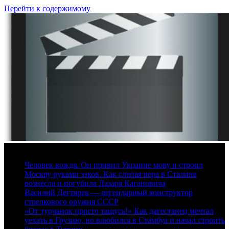
Перейти к содержимому
9 августа, 2026
Человек вождя. Он привил Украине мову и строил
Москву руками зэков. Как слепая вера в Сталина
вознесла и погубила Лазаря Кагановича
Василий Дегтярев — легендарный конструктор
стрелкового оружия СССР
«От турчанок просто тащусь!» Как дагестанец мечтал
уехать в Грузию, но влюбился в Стамбул и начал строить