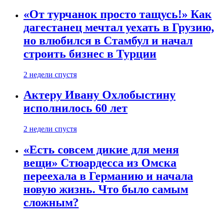
«От турчанок просто тащусь!» Как
дагестанец мечтал уехать в Грузию,
но влюбился в Стамбул и начал
строить бизнес в Турции
2 недели спустя
Актеру Ивану Охлобыстину
исполнилось 60 лет
2 недели спустя
«Есть совсем дикие для меня
вещи» Стюардесса из Омска
переехала в Германию и начала
новую жизнь. Что было самым
сложным?