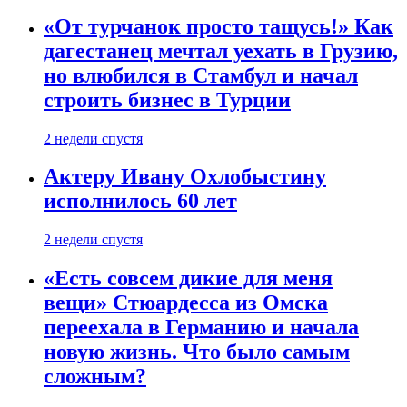
«От турчанок просто тащусь!» Как
дагестанец мечтал уехать в Грузию,
но влюбился в Стамбул и начал
строить бизнес в Турции
2 недели спустя
Актеру Ивану Охлобыстину
исполнилось 60 лет
2 недели спустя
«Есть совсем дикие для меня
вещи» Стюардесса из Омска
переехала в Германию и начала
новую жизнь. Что было самым
сложным?