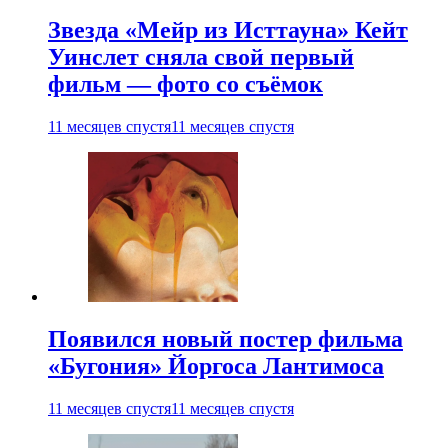
Звезда «Мейр из Исттауна» Кейт
Уинслет сняла свой первый
фильм — фото со съёмок
11 месяцев спустя
11 месяцев спустя
Появился новый постер фильма
«Бугония» Йоргоса Лантимоса
11 месяцев спустя
11 месяцев спустя