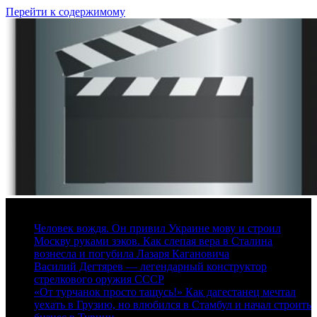
Перейти к содержимому
7 августа, 2026
Человек вождя. Он привил Украине мову и строил
Москву руками зэков. Как слепая вера в Сталина
вознесла и погубила Лазаря Кагановича
Василий Дегтярев — легендарный конструктор
стрелкового оружия СССР
«От турчанок просто тащусь!» Как дагестанец мечтал
уехать в Грузию, но влюбился в Стамбул и начал строить