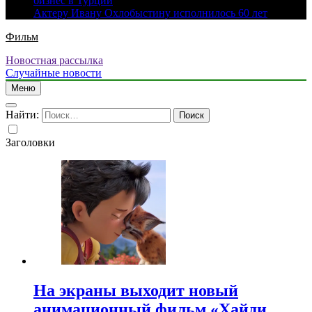
бизнес в Турции
Актеру Ивану Охлобыстину исполнилось 60 лет
Фильм
Новостная рассылка
Случайные новости
Меню
Найти:
Заголовки
На экраны выходит новый
анимационный фильм «Хайди.