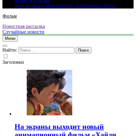
бизнес в Турции
Актеру Ивану Охлобыстину исполнилось 60 лет
Фильм
Новостная рассылка
Случайные новости
Меню
Найти:
Заголовки
На экраны выходит новый
анимационный фильм «Хайди.