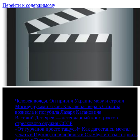
Перейти к содержимому
8 августа, 2026
Человек вождя. Он привил Украине мову и строил
Москву руками зэков. Как слепая вера в Сталина
вознесла и погубила Лазаря Кагановича
Василий Дегтярев — легендарный конструктор
стрелкового оружия СССР
«От турчанок просто тащусь!» Как дагестанец мечтал
уехать в Грузию, но влюбился в Стамбул и начал строить