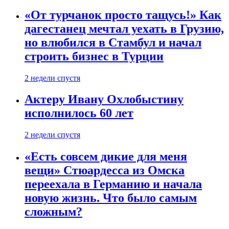
«От турчанок просто тащусь!» Как
дагестанец мечтал уехать в Грузию,
но влюбился в Стамбул и начал
строить бизнес в Турции
2 недели спустя
Актеру Ивану Охлобыстину
исполнилось 60 лет
2 недели спустя
«Есть совсем дикие для меня
вещи» Стюардесса из Омска
переехала в Германию и начала
новую жизнь. Что было самым
сложным?