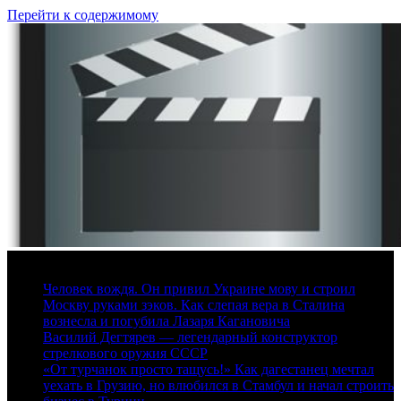
Перейти к содержимому
6 августа, 2026
Человек вождя. Он привил Украине мову и строил
Москву руками зэков. Как слепая вера в Сталина
вознесла и погубила Лазаря Кагановича
Василий Дегтярев — легендарный конструктор
стрелкового оружия СССР
«От турчанок просто тащусь!» Как дагестанец мечтал
уехать в Грузию, но влюбился в Стамбул и начал строить