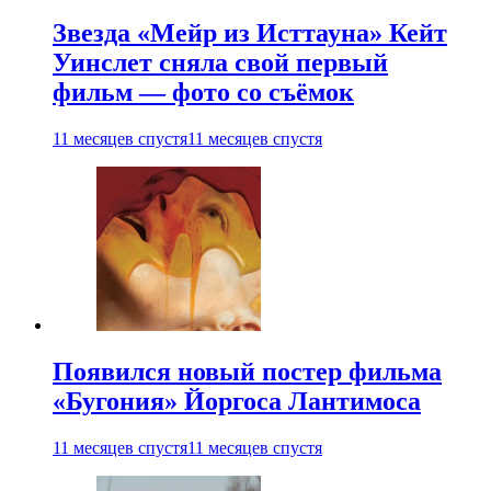
Звезда «Мейр из Исттауна» Кейт
Уинслет сняла свой первый
фильм — фото со съёмок
11 месяцев спустя
11 месяцев спустя
Появился новый постер фильма
«Бугония» Йоргоса Лантимоса
11 месяцев спустя
11 месяцев спустя