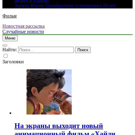
бизнес в Турции
Актеру Ивану Охлобыстину исполнилось 60 лет
Фильм
Новостная рассылка
Случайные новости
Меню
Найти:
Заголовки
На экраны выходит новый
анимационный фильм «Хайди.