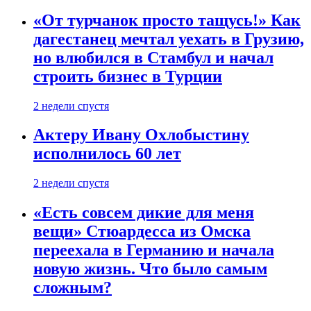
«От турчанок просто тащусь!» Как
дагестанец мечтал уехать в Грузию,
но влюбился в Стамбул и начал
строить бизнес в Турции
2 недели спустя
Актеру Ивану Охлобыстину
исполнилось 60 лет
2 недели спустя
«Есть совсем дикие для меня
вещи» Стюардесса из Омска
переехала в Германию и начала
новую жизнь. Что было самым
сложным?