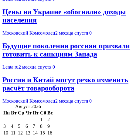
Цены на Украине «обогнали» доходы
населения
Московский Комсомолец
2 месяца спустя
0
Будущие поколения россиян призвали
готовить к санкциям Запада
Lenta.ru
2 месяца спустя
0
Россия и Китай могут резко изменить
расчёт товарооборота
Московский Комсомолец
2 месяца спустя
0
Август 2026
Пн
Вт
Ср
Чт
Пт
Сб
Вс
1
2
3
4
5
6
7
8
9
10
11
12
13
14
15
16