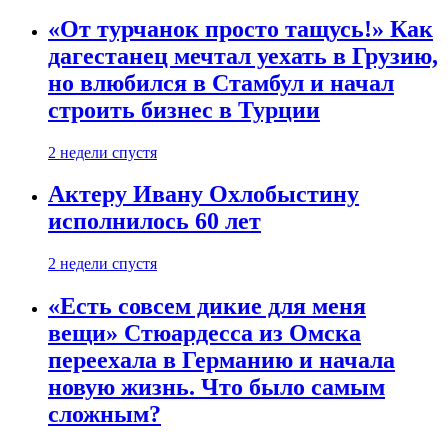
«От турчанок просто тащусь!» Как
дагестанец мечтал уехать в Грузию,
но влюбился в Стамбул и начал
строить бизнес в Турции
2 недели спустя
Актеру Ивану Охлобыстину
исполнилось 60 лет
2 недели спустя
«Есть совсем дикие для меня
вещи» Стюардесса из Омска
переехала в Германию и начала
новую жизнь. Что было самым
сложным?