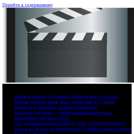
Перейти к содержимому
8 августа, 2026
Человек вождя. Он привил Украине мову и строил
Москву руками зэков. Как слепая вера в Сталина
вознесла и погубила Лазаря Кагановича
Василий Дегтярев — легендарный конструктор
стрелкового оружия СССР
«От турчанок просто тащусь!» Как дагестанец мечтал
уехать в Грузию, но влюбился в Стамбул и начал строить