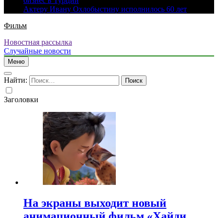
бизнес в Турции
Актеру Ивану Охлобыстину исполнилось 60 лет
Фильм
Новостная рассылка
Случайные новости
Меню
Найти:
Заголовки
На экраны выходит новый
анимационный фильм «Хайди.