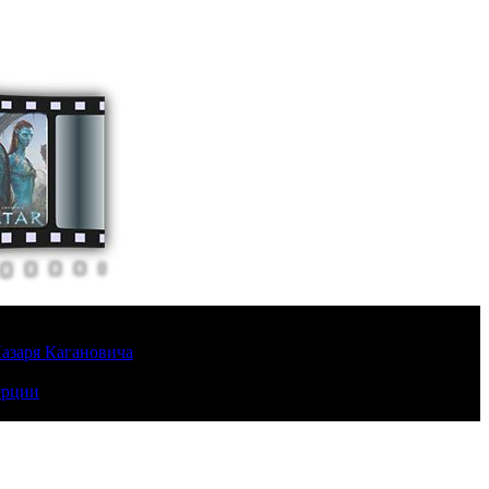
Лазаря Кагановича
урции