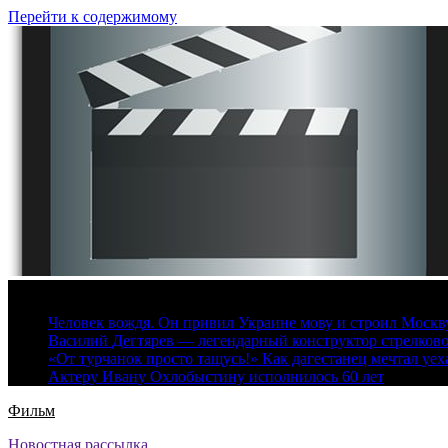
Перейти к содержимому
7 августа, 2026
Человек вождя. Он привил Украине мову и строил Москву 
Василий Дегтярев — легендарный конструктор стрелков
«От турчанок просто тащусь!» Как дагестанец мечтал уех
Актеру Ивану Охлобыстину исполнилось 60 лет
Фильм
Новостная рассылка