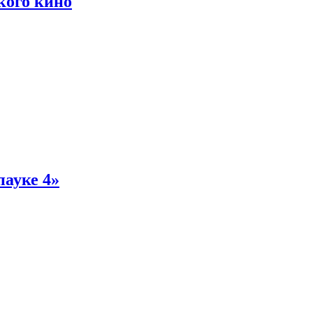
кого кино
пауке 4»