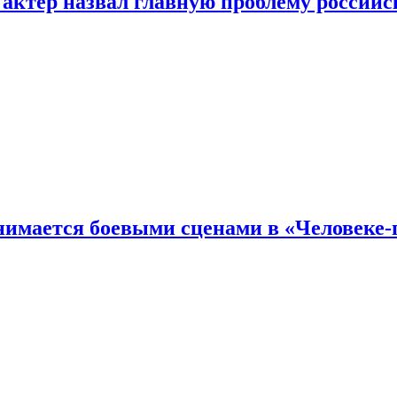
 актер назвал главную проблему российс
имается боевыми сценами в «Человеке-