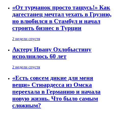
«От турчанок просто тащусь!» Как
дагестанец мечтал уехать в Грузию,
но влюбился в Стамбул и начал
строить бизнес в Турции
2 недели спустя
Актеру Ивану Охлобыстину
исполнилось 60 лет
2 недели спустя
«Есть совсем дикие для меня
вещи» Стюардесса из Омска
переехала в Германию и начала
новую жизнь. Что было самым
сложным?