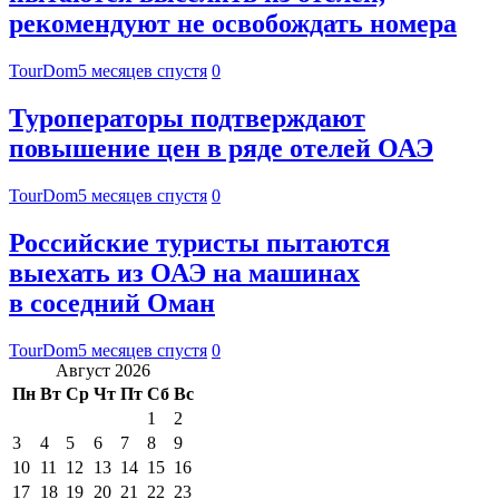
рекомендуют не освобождать номера
TourDom
5 месяцев спустя
0
Туроператоры подтверждают
повышение цен в ряде отелей ОАЭ
TourDom
5 месяцев спустя
0
Российские туристы пытаются
выехать из ОАЭ на машинах
в соседний Оман
TourDom
5 месяцев спустя
0
Август 2026
Пн
Вт
Ср
Чт
Пт
Сб
Вс
1
2
3
4
5
6
7
8
9
10
11
12
13
14
15
16
17
18
19
20
21
22
23