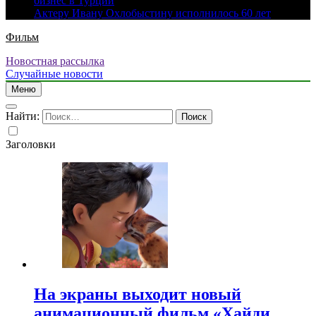
бизнес в Турции
Актеру Ивану Охлобыстину исполнилось 60 лет
Фильм
Новостная рассылка
Случайные новости
Меню
Найти:
Заголовки
На экраны выходит новый
анимационный фильм «Хайди.