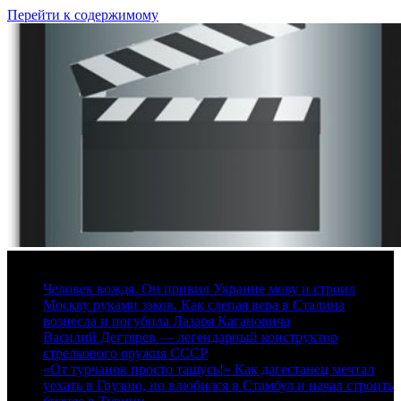
Перейти к содержимому
9 августа, 2026
Человек вождя. Он привил Украине мову и строил
Москву руками зэков. Как слепая вера в Сталина
вознесла и погубила Лазаря Кагановича
Василий Дегтярев — легендарный конструктор
стрелкового оружия СССР
«От турчанок просто тащусь!» Как дагестанец мечтал
уехать в Грузию, но влюбился в Стамбул и начал строить