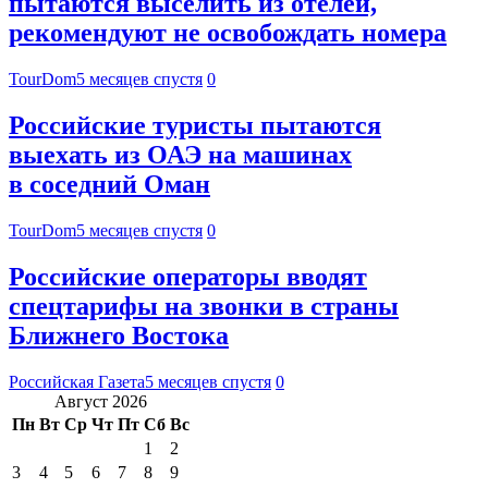
пытаются выселить из отелей,
рекомендуют не освобождать номера
TourDom
5 месяцев спустя
0
Российские туристы пытаются
выехать из ОАЭ на машинах
в соседний Оман
TourDom
5 месяцев спустя
0
Российские операторы вводят
спецтарифы на звонки в страны
Ближнего Востока
Российская Газета
5 месяцев спустя
0
Август 2026
Пн
Вт
Ср
Чт
Пт
Сб
Вс
1
2
3
4
5
6
7
8
9