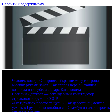
Перейти к содержимому
9 августа, 2026
Человек вождя. Он привил Украине мову и строил
Москву руками зэков. Как слепая вера в Сталина
вознесла и погубила Лазаря Кагановича
Василий Дегтярев — легендарный конструктор
стрелкового оружия СССР
«От турчанок просто тащусь!» Как дагестанец мечтал
уехать в Грузию, но влюбился в Стамбул и начал строить