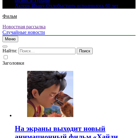
бизнес в Турции
Актеру Ивану Охлобыстину исполнилось 60 лет
Фильм
Новостная рассылка
Случайные новости
Меню
Найти:
Заголовки
На экраны выходит новый
анимационный фильм «Хайди.