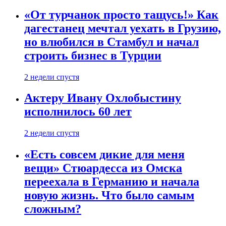
«От турчанок просто тащусь!» Как
дагестанец мечтал уехать в Грузию,
но влюбился в Стамбул и начал
строить бизнес в Турции
2 недели спустя
Актеру Ивану Охлобыстину
исполнилось 60 лет
2 недели спустя
«Есть совсем дикие для меня
вещи» Стюардесса из Омска
переехала в Германию и начала
новую жизнь. Что было самым
сложным?