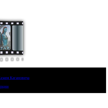
Лазаря Кагановича
урции