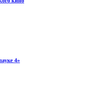
кого кино
пауке 4»