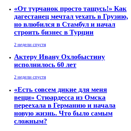
«От турчанок просто тащусь!» Как
дагестанец мечтал уехать в Грузию,
но влюбился в Стамбул и начал
строить бизнес в Турции
2 недели спустя
Актеру Ивану Охлобыстину
исполнилось 60 лет
2 недели спустя
«Есть совсем дикие для меня
вещи» Стюардесса из Омска
переехала в Германию и начала
новую жизнь. Что было самым
сложным?