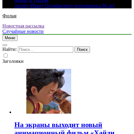
бизнес в Турции
Актеру Ивану Охлобыстину исполнилось 60 лет
Фильм
Новостная рассылка
Случайные новости
Меню
Найти:
Заголовки
На экраны выходит новый
анимационный фильм «Хайди.