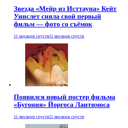
Звезда «Мейр из Исттауна» Кейт
Уинслет сняла свой первый
фильм — фото со съёмок
11 месяцев спустя
11 месяцев спустя
Появился новый постер фильма
«Бугония» Йоргоса Лантимоса
11 месяцев спустя
11 месяцев спустя