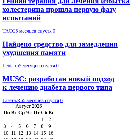
Генная терапия для лечения избытка
холестерина прошла первую фазу
испытаний
ТАСС
5 месяцев спустя
0
Найдено средство для замедления
ухудшения памяти
Lenta.ru
5 месяцев спустя
0
MUSC: разработан новый подход
к лечению диабета первого типа
Газета.Ru
5 месяцев спустя
0
Август 2026
Пн
Вт
Ср
Чт
Пт
Сб
Вс
1
2
3
4
5
6
7
8
9
10
11
12
13
14
15
16