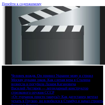
Перейти к содержимому
7 августа, 2026
Человек вождя. Он привил Украине мову и строил
Москву руками зэков. Как слепая вера в Сталина
вознесла и погубила Лазаря Кагановича
Василий Дегтярев — легендарный конструктор
стрелкового оружия СССР
«От турчанок просто тащусь!» Как дагестанец мечтал
уехать в Грузию, но влюбился в Стамбул и начал строить