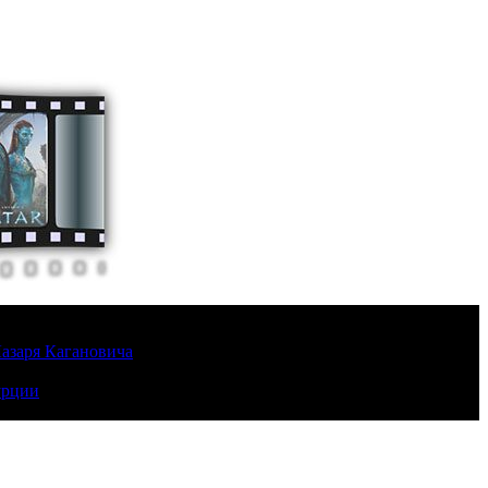
Лазаря Кагановича
урции