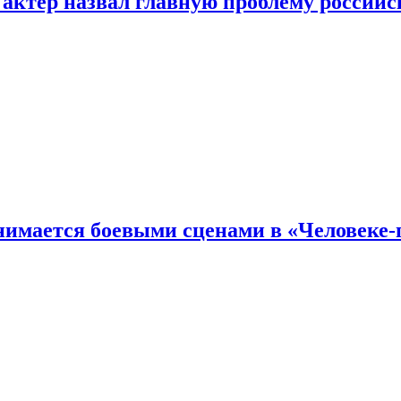
 актер назвал главную проблему российс
имается боевыми сценами в «Человеке-