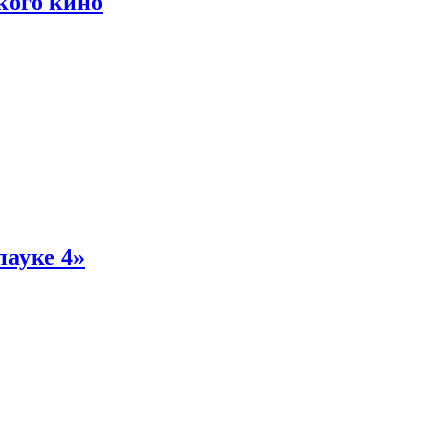
кого кино
пауке 4»