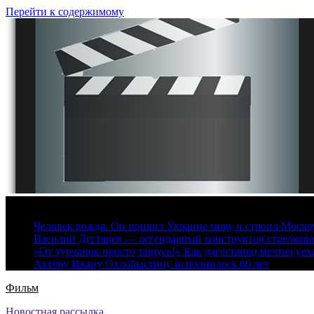
Перейти к содержимому
9 августа, 2026
Человек вождя. Он привил Украине мову и строил Москву 
Василий Дегтярев — легендарный конструктор стрелков
«От турчанок просто тащусь!» Как дагестанец мечтал уех
Актеру Ивану Охлобыстину исполнилось 60 лет
Фильм
Новостная рассылка