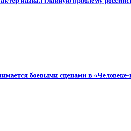
 актер назвал главную проблему российс
имается боевыми сценами в «Человеке-