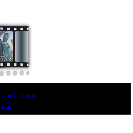
Лазаря Кагановича
урции