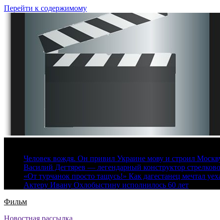
Перейти к содержимому
7 августа, 2026
Человек вождя. Он привил Украине мову и строил Москву 
Василий Дегтярев — легендарный конструктор стрелков
«От турчанок просто тащусь!» Как дагестанец мечтал уех
Актеру Ивану Охлобыстину исполнилось 60 лет
Фильм
Новостная рассылка