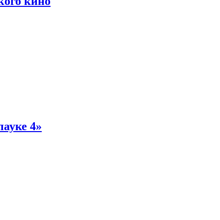
кого кино
пауке 4»