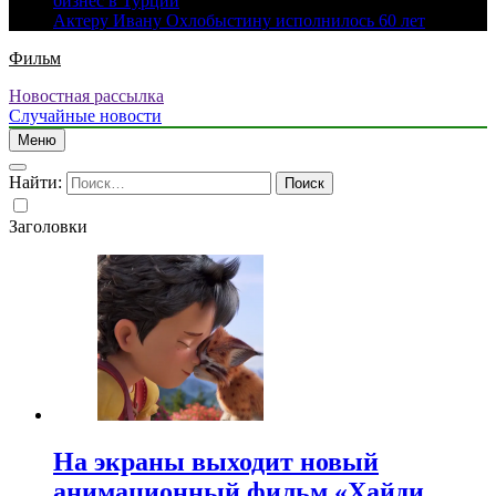
бизнес в Турции
Актеру Ивану Охлобыстину исполнилось 60 лет
Фильм
Новостная рассылка
Случайные новости
Меню
Найти:
Заголовки
На экраны выходит новый
анимационный фильм «Хайди.