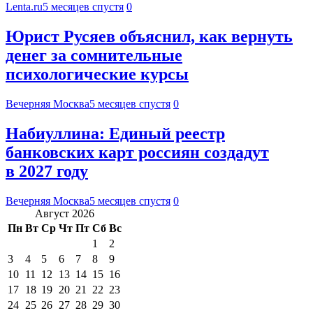
Lenta.ru
5 месяцев спустя
0
Юрист Русяев объяснил, как вернуть
денег за сомнительные
психологические курсы
Вечерняя Москва
5 месяцев спустя
0
Набиуллина: Единый реестр
банковских карт россиян создадут
в 2027 году
Вечерняя Москва
5 месяцев спустя
0
Август 2026
Пн
Вт
Ср
Чт
Пт
Сб
Вс
1
2
3
4
5
6
7
8
9
10
11
12
13
14
15
16
17
18
19
20
21
22
23
24
25
26
27
28
29
30