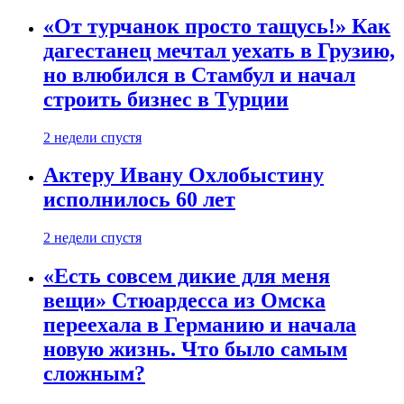
«От турчанок просто тащусь!» Как
дагестанец мечтал уехать в Грузию,
но влюбился в Стамбул и начал
строить бизнес в Турции
2 недели спустя
Актеру Ивану Охлобыстину
исполнилось 60 лет
2 недели спустя
«Есть совсем дикие для меня
вещи» Стюардесса из Омска
переехала в Германию и начала
новую жизнь. Что было самым
сложным?