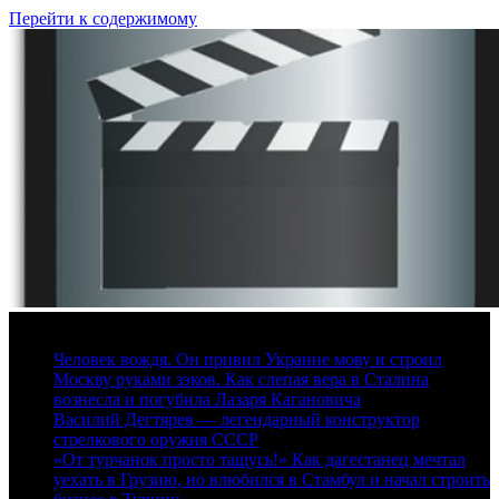
Перейти к содержимому
8 августа, 2026
Человек вождя. Он привил Украине мову и строил
Москву руками зэков. Как слепая вера в Сталина
вознесла и погубила Лазаря Кагановича
Василий Дегтярев — легендарный конструктор
стрелкового оружия СССР
«От турчанок просто тащусь!» Как дагестанец мечтал
уехать в Грузию, но влюбился в Стамбул и начал строить