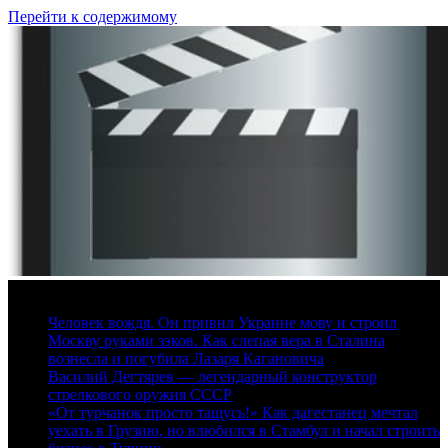
Перейти к содержимому
10 августа, 2026
Человек вождя. Он привил Украине мову и строил
Москву руками зэков. Как слепая вера в Сталина
вознесла и погубила Лазаря Кагановича
Василий Дегтярев — легендарный конструктор
стрелкового оружия СССР
«От турчанок просто тащусь!» Как дагестанец мечтал
уехать в Грузию, но влюбился в Стамбул и начал строить