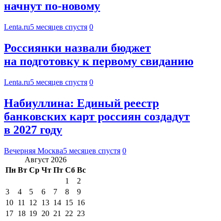
начнут по-новому
Lenta.ru
5 месяцев спустя
0
Россиянки назвали бюджет
на подготовку к первому свиданию
Lenta.ru
5 месяцев спустя
0
Набиуллина: Единый реестр
банковских карт россиян создадут
в 2027 году
Вечерняя Москва
5 месяцев спустя
0
Август 2026
Пн
Вт
Ср
Чт
Пт
Сб
Вс
1
2
3
4
5
6
7
8
9
10
11
12
13
14
15
16
17
18
19
20
21
22
23