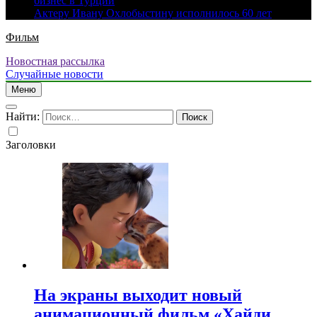
бизнес в Турции
Актеру Ивану Охлобыстину исполнилось 60 лет
Фильм
Новостная рассылка
Случайные новости
Меню
Найти:
Заголовки
На экраны выходит новый
анимационный фильм «Хайди.