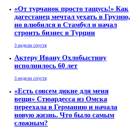
«От турчанок просто тащусь!» Как
дагестанец мечтал уехать в Грузию,
но влюбился в Стамбул и начал
строить бизнес в Турции
3 недели спустя
Актеру Ивану Охлобыстину
исполнилось 60 лет
3 недели спустя
«Есть совсем дикие для меня
вещи» Стюардесса из Омска
переехала в Германию и начала
новую жизнь. Что было самым
сложным?