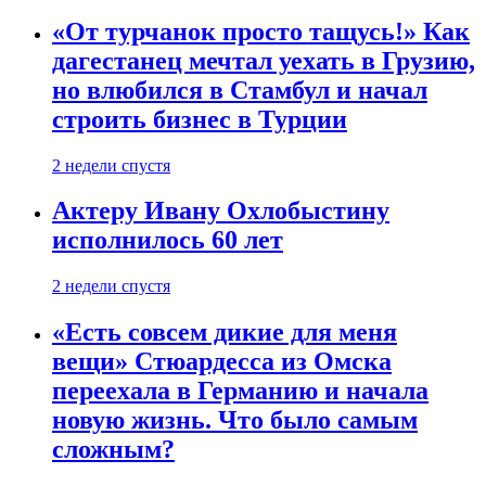
«От турчанок просто тащусь!» Как
дагестанец мечтал уехать в Грузию,
но влюбился в Стамбул и начал
строить бизнес в Турции
2 недели спустя
Актеру Ивану Охлобыстину
исполнилось 60 лет
2 недели спустя
«Есть совсем дикие для меня
вещи» Стюардесса из Омска
переехала в Германию и начала
новую жизнь. Что было самым
сложным?