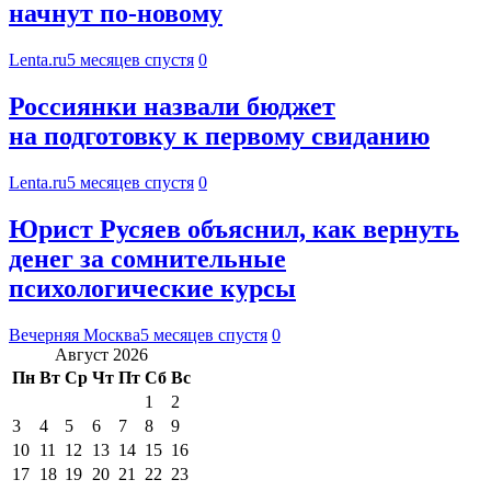
начнут по-новому
Lenta.ru
5 месяцев спустя
0
Россиянки назвали бюджет
на подготовку к первому свиданию
Lenta.ru
5 месяцев спустя
0
Юрист Русяев объяснил, как вернуть
денег за сомнительные
психологические курсы
Вечерняя Москва
5 месяцев спустя
0
Август 2026
Пн
Вт
Ср
Чт
Пт
Сб
Вс
1
2
3
4
5
6
7
8
9
10
11
12
13
14
15
16
17
18
19
20
21
22
23