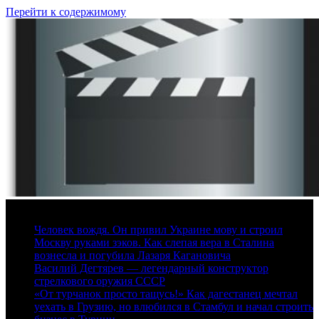
Перейти к содержимому
9 августа, 2026
Человек вождя. Он привил Украине мову и строил
Москву руками зэков. Как слепая вера в Сталина
вознесла и погубила Лазаря Кагановича
Василий Дегтярев — легендарный конструктор
стрелкового оружия СССР
«От турчанок просто тащусь!» Как дагестанец мечтал
уехать в Грузию, но влюбился в Стамбул и начал строить