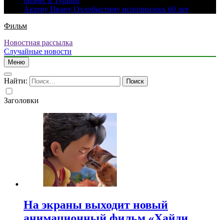
бизнес в Турции
Актеру Ивану Охлобыстину исполнилось 60 лет
Фильм
Новостная рассылка
Случайные новости
Меню
Найти:
Заголовки
На экраны выходит новый
анимационный фильм «Хайди.