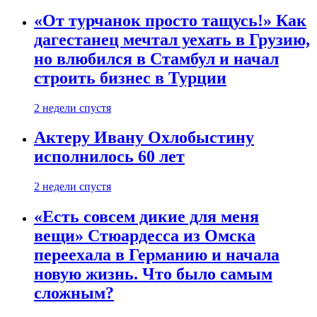
«От турчанок просто тащусь!» Как
дагестанец мечтал уехать в Грузию,
но влюбился в Стамбул и начал
строить бизнес в Турции
2 недели спустя
Актеру Ивану Охлобыстину
исполнилось 60 лет
2 недели спустя
«Есть совсем дикие для меня
вещи» Стюардесса из Омска
переехала в Германию и начала
новую жизнь. Что было самым
сложным?