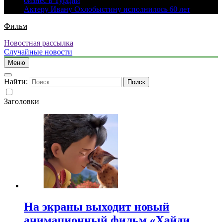
бизнес в Турции
Актеру Ивану Охлобыстину исполнилось 60 лет
Фильм
Новостная рассылка
Случайные новости
Меню
Найти:
Заголовки
На экраны выходит новый
анимационный фильм «Хайди.