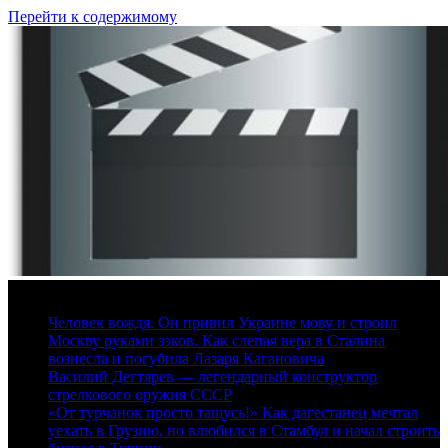
Перейти к содержимому
7 августа, 2026
Человек вождя. Он привил Украине мову и строил
Москву руками зэков. Как слепая вера в Сталина
вознесла и погубила Лазаря Кагановича
Василий Дегтярев — легендарный конструктор
стрелкового оружия СССР
«От турчанок просто тащусь!» Как дагестанец мечтал
уехать в Грузию, но влюбился в Стамбул и начал строить