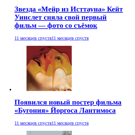
Звезда «Мейр из Исттауна» Кейт
Уинслет сняла свой первый
фильм — фото со съёмок
11 месяцев спустя
11 месяцев спустя
Появился новый постер фильма
«Бугония» Йоргоса Лантимоса
11 месяцев спустя
11 месяцев спустя