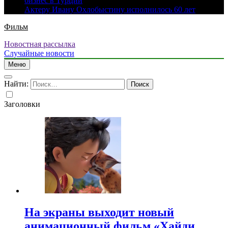
бизнес в Турции
Актеру Ивану Охлобыстину исполнилось 60 лет
Фильм
Новостная рассылка
Случайные новости
Меню
Найти:
Заголовки
На экраны выходит новый
анимационный фильм «Хайди.