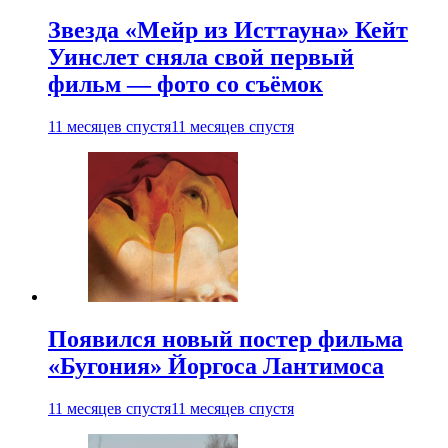
Звезда «Мейр из Исттауна» Кейт
Уинслет сняла свой первый
фильм — фото со съёмок
11 месяцев спустя
11 месяцев спустя
Появился новый постер фильма
«Бугония» Йоргоса Лантимоса
11 месяцев спустя
11 месяцев спустя