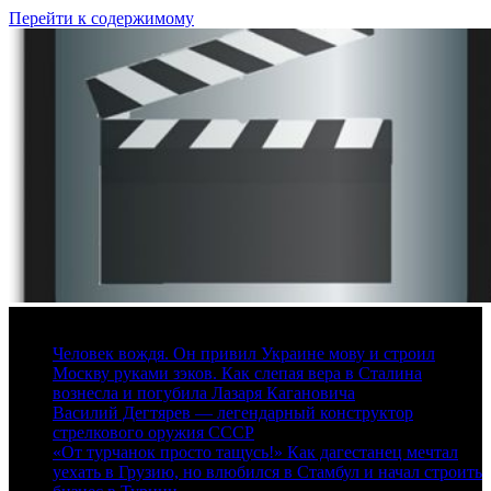
Перейти к содержимому
6 августа, 2026
Человек вождя. Он привил Украине мову и строил
Москву руками зэков. Как слепая вера в Сталина
вознесла и погубила Лазаря Кагановича
Василий Дегтярев — легендарный конструктор
стрелкового оружия СССР
«От турчанок просто тащусь!» Как дагестанец мечтал
уехать в Грузию, но влюбился в Стамбул и начал строить