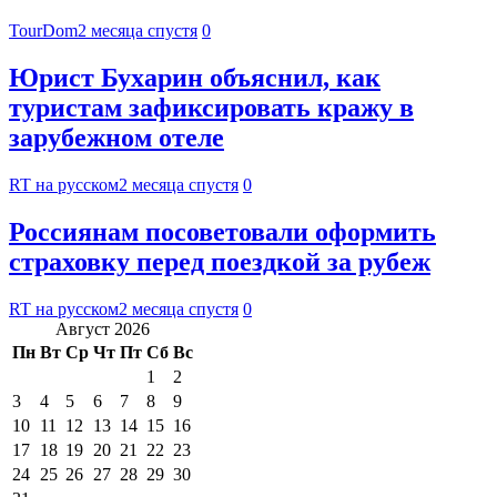
TourDom
2 месяца спустя
0
Юрист Бухарин объяснил, как
туристам зафиксировать кражу в
зарубежном отеле
RT на русском
2 месяца спустя
0
Россиянам посоветовали оформить
страховку перед поездкой за рубеж
RT на русском
2 месяца спустя
0
Август 2026
Пн
Вт
Ср
Чт
Пт
Сб
Вс
1
2
3
4
5
6
7
8
9
10
11
12
13
14
15
16
17
18
19
20
21
22
23
24
25
26
27
28
29
30