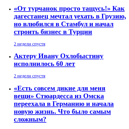
«От турчанок просто тащусь!» Как
дагестанец мечтал уехать в Грузию,
но влюбился в Стамбул и начал
строить бизнес в Турции
2 недели спустя
Актеру Ивану Охлобыстину
исполнилось 60 лет
2 недели спустя
«Есть совсем дикие для меня
вещи» Стюардесса из Омска
переехала в Германию и начала
новую жизнь. Что было самым
сложным?