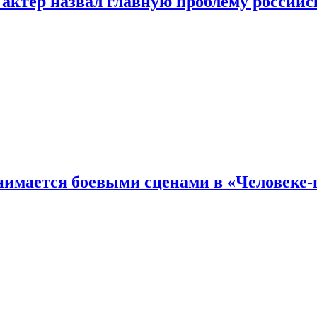
 актер назвал главную проблему российс
имается боевыми сценами в «Человеке-