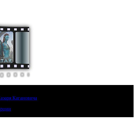
Лазаря Кагановича
урции