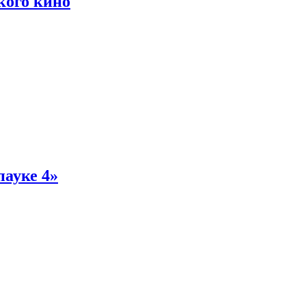
кого кино
пауке 4»