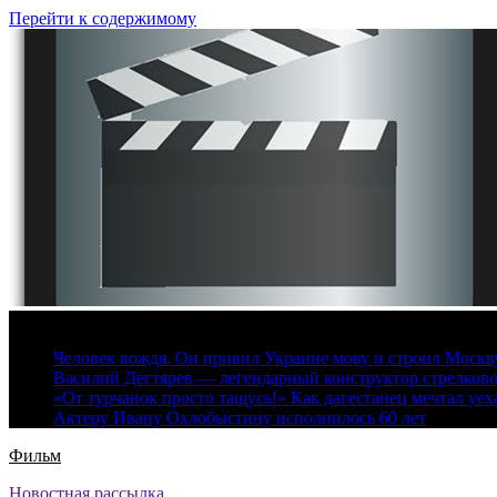
Перейти к содержимому
6 августа, 2026
Человек вождя. Он привил Украине мову и строил Москву 
Василий Дегтярев — легендарный конструктор стрелков
«От турчанок просто тащусь!» Как дагестанец мечтал уех
Актеру Ивану Охлобыстину исполнилось 60 лет
Фильм
Новостная рассылка