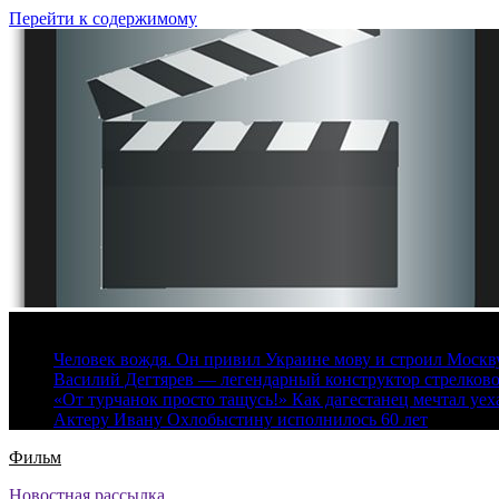
Перейти к содержимому
8 августа, 2026
Человек вождя. Он привил Украине мову и строил Москву 
Василий Дегтярев — легендарный конструктор стрелков
«От турчанок просто тащусь!» Как дагестанец мечтал уех
Актеру Ивану Охлобыстину исполнилось 60 лет
Фильм
Новостная рассылка