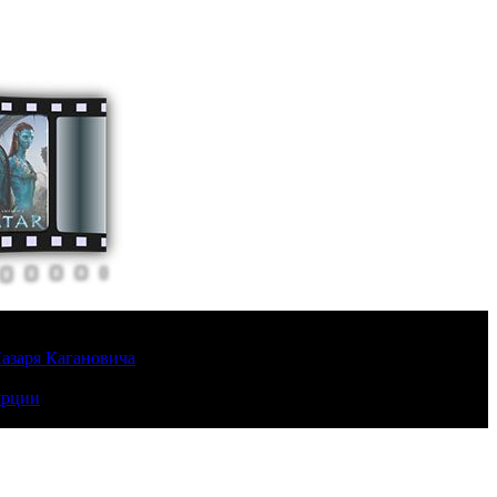
Лазаря Кагановича
урции