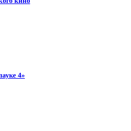
кого кино
пауке 4»