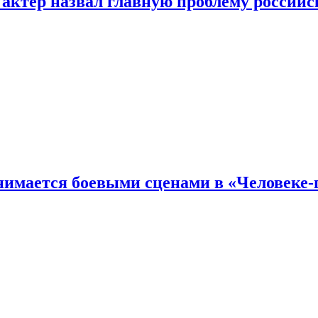
 актер назвал главную проблему российс
имается боевыми сценами в «Человеке-