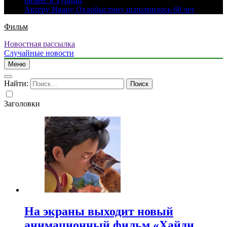
бизнес в Турции
Актеру Ивану Охлобыстину исполнилось 60 лет
Фильм
Новостная рассылка
Случайные новости
Меню
Найти:
Заголовки
На экраны выходит новый
анимационный фильм «Хайди.