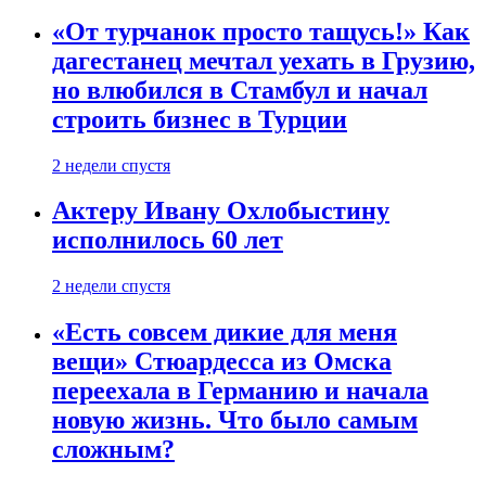
«От турчанок просто тащусь!» Как
дагестанец мечтал уехать в Грузию,
но влюбился в Стамбул и начал
строить бизнес в Турции
2 недели спустя
Актеру Ивану Охлобыстину
исполнилось 60 лет
2 недели спустя
«Есть совсем дикие для меня
вещи» Стюардесса из Омска
переехала в Германию и начала
новую жизнь. Что было самым
сложным?