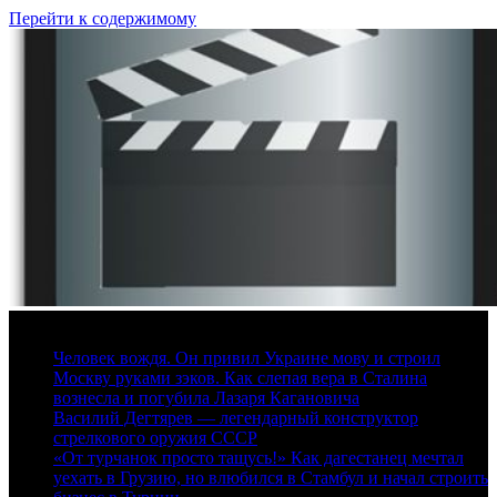
Перейти к содержимому
9 августа, 2026
Человек вождя. Он привил Украине мову и строил
Москву руками зэков. Как слепая вера в Сталина
вознесла и погубила Лазаря Кагановича
Василий Дегтярев — легендарный конструктор
стрелкового оружия СССР
«От турчанок просто тащусь!» Как дагестанец мечтал
уехать в Грузию, но влюбился в Стамбул и начал строить