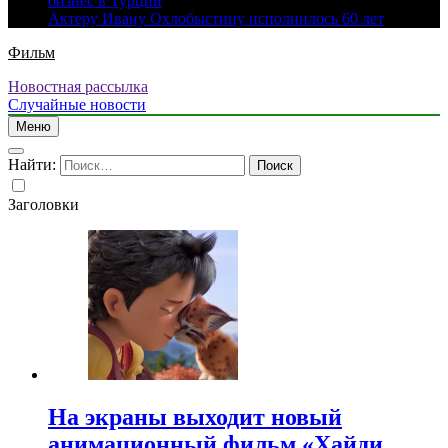
бизнес в Турции
Актеру Ивану Охлобыстину исполнилось 60 лет
Фильм
Новостная рассылка
Случайные новости
Меню
Найти:
Заголовки
На экраны выходит новый
анимационный фильм «Хайди.