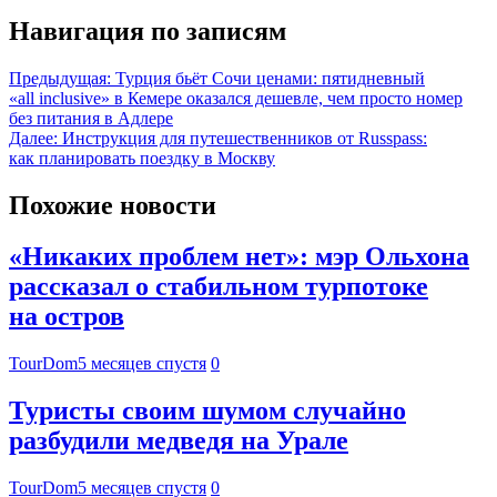
Навигация по записям
Предыдущая:
Турция бьёт Сочи ценами: пятидневный
«all inclusive» в Кемере оказался дешевле, чем просто номер
без питания в Адлере
Далее:
Инструкция для путешественников от Russpass:
как планировать поездку в Москву
Похожие новости
«Никаких проблем нет»: мэр Ольхона
рассказал о стабильном турпотоке
на остров
TourDom
5 месяцев спустя
0
Туристы своим шумом случайно
разбудили медведя на Урале
TourDom
5 месяцев спустя
0