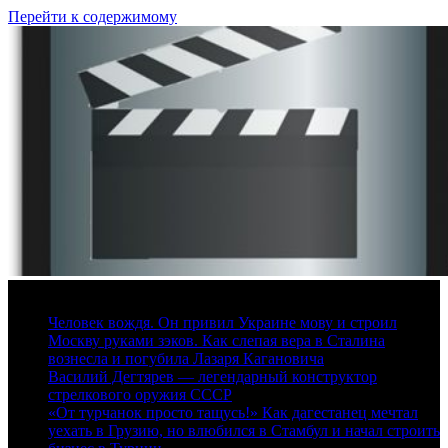
Перейти к содержимому
7 августа, 2026
Человек вождя. Он привил Украине мову и строил
Москву руками зэков. Как слепая вера в Сталина
вознесла и погубила Лазаря Кагановича
Василий Дегтярев — легендарный конструктор
стрелкового оружия СССР
«От турчанок просто тащусь!» Как дагестанец мечтал
уехать в Грузию, но влюбился в Стамбул и начал строить