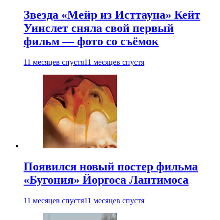
Звезда «Мейр из Исттауна» Кейт
Уинслет сняла свой первый
фильм — фото со съёмок
11 месяцев спустя
11 месяцев спустя
Появился новый постер фильма
«Бугония» Йоргоса Лантимоса
11 месяцев спустя
11 месяцев спустя