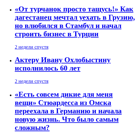
«От турчанок просто тащусь!» Как
дагестанец мечтал уехать в Грузию,
но влюбился в Стамбул и начал
строить бизнес в Турции
2 недели спустя
Актеру Ивану Охлобыстину
исполнилось 60 лет
2 недели спустя
«Есть совсем дикие для меня
вещи» Стюардесса из Омска
переехала в Германию и начала
новую жизнь. Что было самым
сложным?