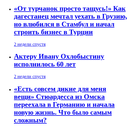
«От турчанок просто тащусь!» Как
дагестанец мечтал уехать в Грузию,
но влюбился в Стамбул и начал
строить бизнес в Турции
2 недели спустя
Актеру Ивану Охлобыстину
исполнилось 60 лет
2 недели спустя
«Есть совсем дикие для меня
вещи» Стюардесса из Омска
переехала в Германию и начала
новую жизнь. Что было самым
сложным?