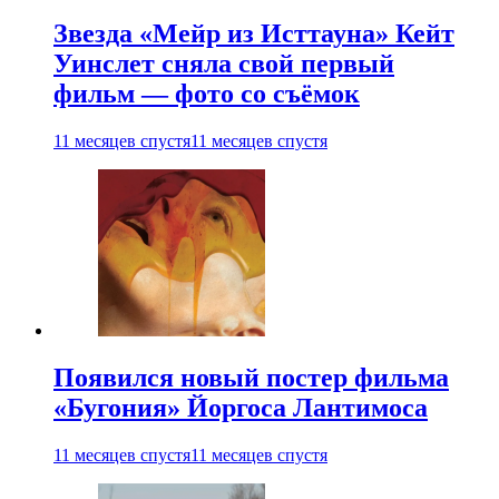
Звезда «Мейр из Исттауна» Кейт
Уинслет сняла свой первый
фильм — фото со съёмок
11 месяцев спустя
11 месяцев спустя
Появился новый постер фильма
«Бугония» Йоргоса Лантимоса
11 месяцев спустя
11 месяцев спустя