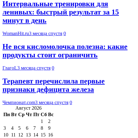
Интервальные тренировки для
ленивых: быстрый результат за 15
минут в день
WomanHit.ru
3 месяца спустя
0
Не вся кисломолочка полезна: какие
продукты стоит ограничить
ГлагоL
3 месяца спустя
0
Терапевт перечислила первые
признаки дефицита железа
Чемпионат.com
3 месяца спустя
0
Август 2026
Пн
Вт
Ср
Чт
Пт
Сб
Вс
1
2
3
4
5
6
7
8
9
10
11
12
13
14
15
16