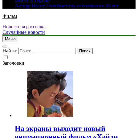
бизнес в Турции
Актеру Ивану Охлобыстину исполнилось 60 лет
Фильм
Новостная рассылка
Случайные новости
Меню
Найти:
Заголовки
На экраны выходит новый
анимационный фильм «Хайди.