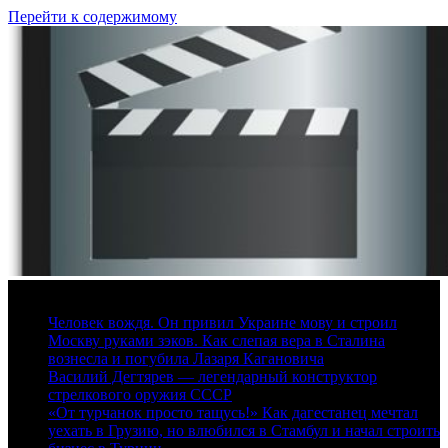
Перейти к содержимому
6 августа, 2026
Человек вождя. Он привил Украине мову и строил
Москву руками зэков. Как слепая вера в Сталина
вознесла и погубила Лазаря Кагановича
Василий Дегтярев — легендарный конструктор
стрелкового оружия СССР
«От турчанок просто тащусь!» Как дагестанец мечтал
уехать в Грузию, но влюбился в Стамбул и начал строить