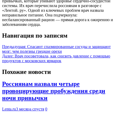
привычках, которые убивают здоровье сердечно-сосудистой
системы. Их врач перечислила россиянам в разговоре с
«Лентой. ру». Одной из ключевых проблем врач назвала
неправильное питание. Она подчеркнула:
несбалансированный рацион — прямая дорога к ожирению и
заболеваниям сердца.
Навигация по записям
Предыдущая:
Спасают спазмированные сосуды и защищают
мозг: чем полезны грецкие орехи
Далее:
Врач посоветовала, как снизить давление с помощью
продуктов с московских ярмарок
Похожие новости
Россиянам назвали четыре
провоцирующие пробуждения среди
ночи привычки
Lenta.ru
3 месяца спустя
0