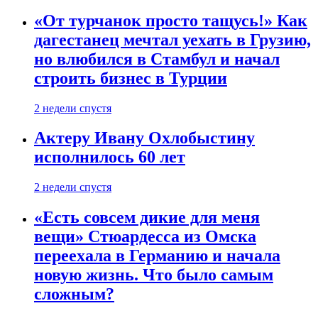
«От турчанок просто тащусь!» Как
дагестанец мечтал уехать в Грузию,
но влюбился в Стамбул и начал
строить бизнес в Турции
2 недели спустя
Актеру Ивану Охлобыстину
исполнилось 60 лет
2 недели спустя
«Есть совсем дикие для меня
вещи» Стюардесса из Омска
переехала в Германию и начала
новую жизнь. Что было самым
сложным?