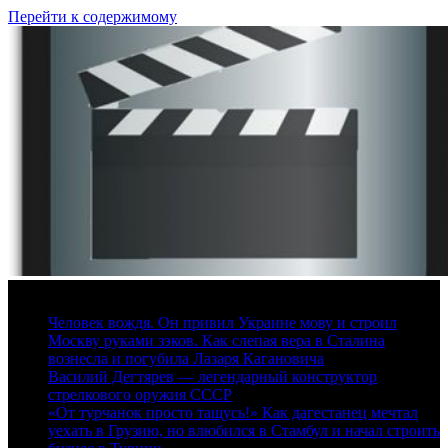
Перейти к содержимому
7 августа, 2026
Человек вождя. Он привил Украине мову и строил
Москву руками зэков. Как слепая вера в Сталина
вознесла и погубила Лазаря Кагановича
Василий Дегтярев — легендарный конструктор
стрелкового оружия СССР
«От турчанок просто тащусь!» Как дагестанец мечтал
уехать в Грузию, но влюбился в Стамбул и начал строить