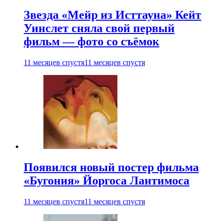
Звезда «Мейр из Исттауна» Кейт
Уинслет сняла свой первый
фильм — фото со съёмок
11 месяцев спустя
11 месяцев спустя
Появился новый постер фильма
«Бугония» Йоргоса Лантимоса
11 месяцев спустя
11 месяцев спустя