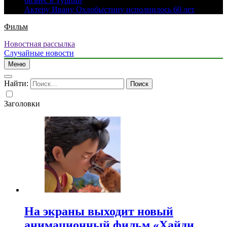
бизнес в Турции
Актеру Ивану Охлобыстину исполнилось 60 лет
Фильм
Новостная рассылка
Случайные новости
Меню
Найти:
Заголовки
На экраны выходит новый
анимационный фильм «Хайди.