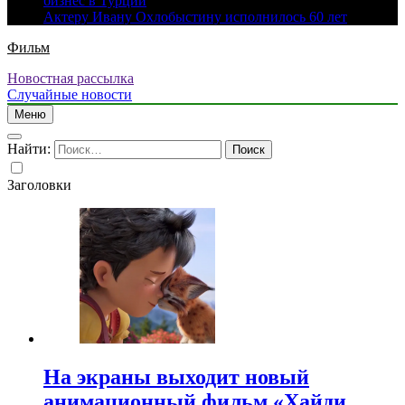
бизнес в Турции
Актеру Ивану Охлобыстину исполнилось 60 лет
Фильм
Новостная рассылка
Случайные новости
Меню
Найти:
Заголовки
На экраны выходит новый
анимационный фильм «Хайди.