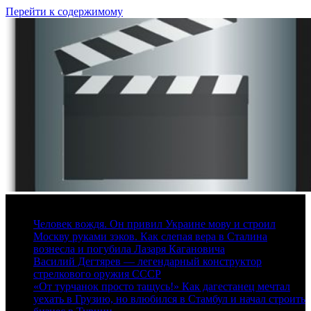
Перейти к содержимому
7 августа, 2026
Человек вождя. Он привил Украине мову и строил
Москву руками зэков. Как слепая вера в Сталина
вознесла и погубила Лазаря Кагановича
Василий Дегтярев — легендарный конструктор
стрелкового оружия СССР
«От турчанок просто тащусь!» Как дагестанец мечтал
уехать в Грузию, но влюбился в Стамбул и начал строить