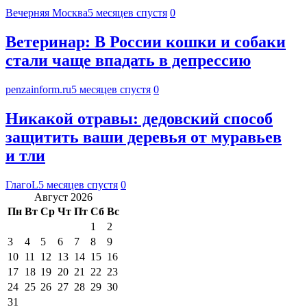
Вечерняя Москва
5 месяцев спустя
0
Ветеринар: В России кошки и собаки
стали чаще впадать в депрессию
penzainform.ru
5 месяцев спустя
0
Никакой отравы: дедовский способ
защитить ваши деревья от муравьев
и тли
ГлагоL
5 месяцев спустя
0
Август 2026
Пн
Вт
Ср
Чт
Пт
Сб
Вс
1
2
3
4
5
6
7
8
9
10
11
12
13
14
15
16
17
18
19
20
21
22
23
24
25
26
27
28
29
30
31