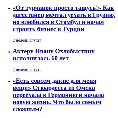
«От турчанок просто тащусь!» Как
дагестанец мечтал уехать в Грузию,
но влюбился в Стамбул и начал
строить бизнес в Турции
2 недели спустя
Актеру Ивану Охлобыстину
исполнилось 60 лет
2 недели спустя
«Есть совсем дикие для меня
вещи» Стюардесса из Омска
переехала в Германию и начала
новую жизнь. Что было самым
сложным?