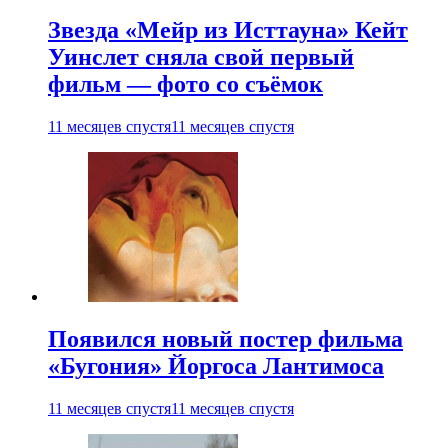
Звезда «Мейр из Исттауна» Кейт
Уинслет сняла свой первый
фильм — фото со съёмок
11 месяцев спустя
11 месяцев спустя
Появился новый постер фильма
«Бугония» Йоргоса Лантимоса
11 месяцев спустя
11 месяцев спустя