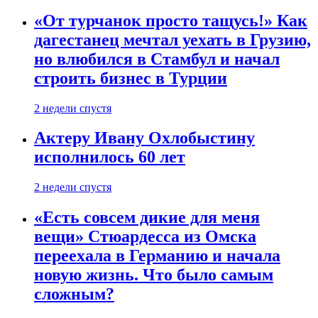
«От турчанок просто тащусь!» Как
дагестанец мечтал уехать в Грузию,
но влюбился в Стамбул и начал
строить бизнес в Турции
2 недели спустя
Актеру Ивану Охлобыстину
исполнилось 60 лет
2 недели спустя
«Есть совсем дикие для меня
вещи» Стюардесса из Омска
переехала в Германию и начала
новую жизнь. Что было самым
сложным?