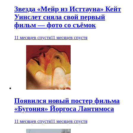
Звезда «Мейр из Исттауна» Кейт
Уинслет сняла свой первый
фильм — фото со съёмок
11 месяцев спустя
11 месяцев спустя
Появился новый постер фильма
«Бугония» Йоргоса Лантимоса
11 месяцев спустя
11 месяцев спустя