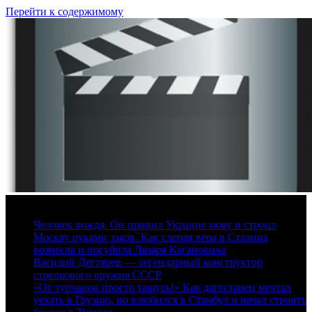
Перейти к содержимому
7 августа, 2026
Человек вождя. Он привил Украине мову и строил
Москву руками зэков. Как слепая вера в Сталина
вознесла и погубила Лазаря Кагановича
Василий Дегтярев — легендарный конструктор
стрелкового оружия СССР
«От турчанок просто тащусь!» Как дагестанец мечтал
уехать в Грузию, но влюбился в Стамбул и начал строить