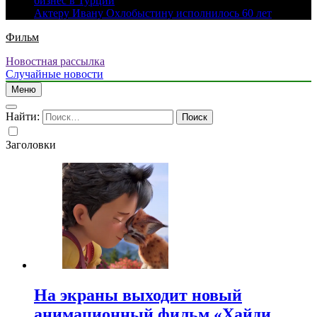
бизнес в Турции
Актеру Ивану Охлобыстину исполнилось 60 лет
Фильм
Новостная рассылка
Случайные новости
Меню
Найти:
Заголовки
На экраны выходит новый
анимационный фильм «Хайди.