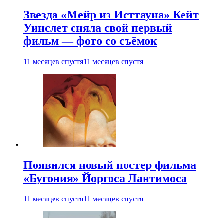
Звезда «Мейр из Исттауна» Кейт
Уинслет сняла свой первый
фильм — фото со съёмок
11 месяцев спустя
11 месяцев спустя
Появился новый постер фильма
«Бугония» Йоргоса Лантимоса
11 месяцев спустя
11 месяцев спустя