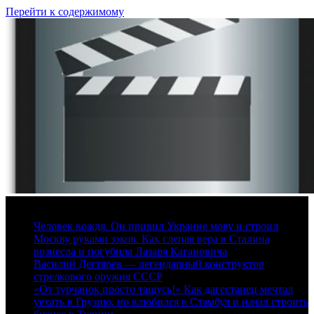
Перейти к содержимому
7 августа, 2026
Человек вождя. Он привил Украине мову и строил
Москву руками зэков. Как слепая вера в Сталина
вознесла и погубила Лазаря Кагановича
Василий Дегтярев — легендарный конструктор
стрелкового оружия СССР
«От турчанок просто тащусь!» Как дагестанец мечтал
уехать в Грузию, но влюбился в Стамбул и начал строить