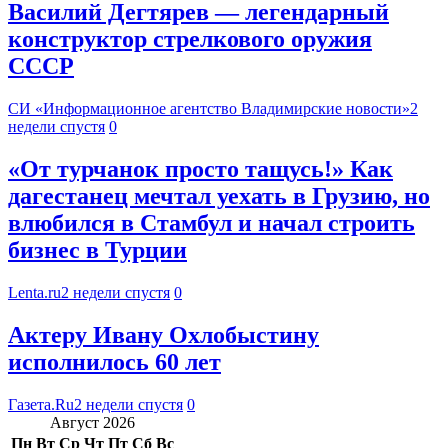
Василий Дегтярев — легендарный
конструктор стрелкового оружия
СССР
СИ «Информационное агентство Владимирские новости»
2
недели спустя
0
«От турчанок просто тащусь!» Как
дагестанец мечтал уехать в Грузию, но
влюбился в Стамбул и начал строить
бизнес в Турции
Lenta.ru
2 недели спустя
0
Актеру Ивану Охлобыстину
исполнилось 60 лет
Газета.Ru
2 недели спустя
0
Август 2026
Пн
Вт
Ср
Чт
Пт
Сб
Вс