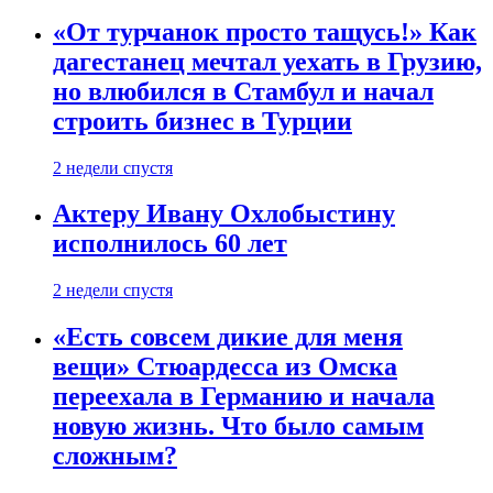
«От турчанок просто тащусь!» Как
дагестанец мечтал уехать в Грузию,
но влюбился в Стамбул и начал
строить бизнес в Турции
2 недели спустя
Актеру Ивану Охлобыстину
исполнилось 60 лет
2 недели спустя
«Есть совсем дикие для меня
вещи» Стюардесса из Омска
переехала в Германию и начала
новую жизнь. Что было самым
сложным?