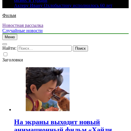
бизнес в Турции
Актеру Ивану Охлобыстину исполнилось 60 лет
Фильм
Новостная рассылка
Случайные новости
Меню
Найти:
Заголовки
На экраны выходит новый
анимационный фильм «Хайди.