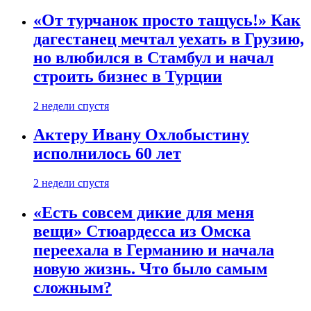
«От турчанок просто тащусь!» Как
дагестанец мечтал уехать в Грузию,
но влюбился в Стамбул и начал
строить бизнес в Турции
2 недели спустя
Актеру Ивану Охлобыстину
исполнилось 60 лет
2 недели спустя
«Есть совсем дикие для меня
вещи» Стюардесса из Омска
переехала в Германию и начала
новую жизнь. Что было самым
сложным?