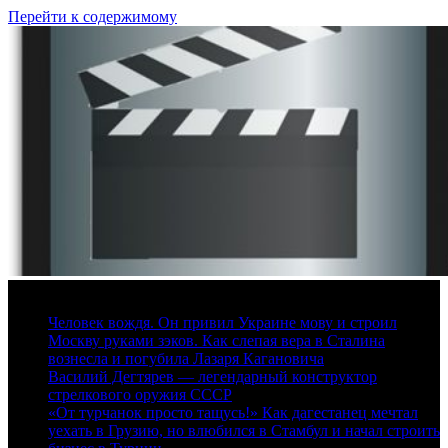
Перейти к содержимому
8 августа, 2026
Человек вождя. Он привил Украине мову и строил
Москву руками зэков. Как слепая вера в Сталина
вознесла и погубила Лазаря Кагановича
Василий Дегтярев — легендарный конструктор
стрелкового оружия СССР
«От турчанок просто тащусь!» Как дагестанец мечтал
уехать в Грузию, но влюбился в Стамбул и начал строить