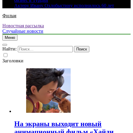
бизнес в Турции
Актеру Ивану Охлобыстину исполнилось 60 лет
Фильм
Новостная рассылка
Случайные новости
Меню
Найти:
Заголовки
На экраны выходит новый
анимационный фильм «Хайди.