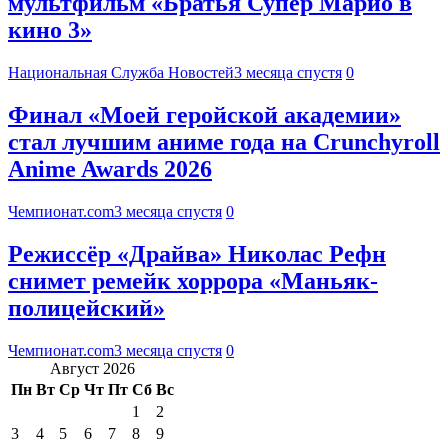
мультфильм «Братья Супер Марио в
кино 3»
Национальная Служба Новостей
3 месяца спустя
0
Финал «Моей геройской академии»
стал лучшим аниме года на Crunchyroll
Anime Awards 2026
Чемпионат.com
3 месяца спустя
0
Режиссёр «Драйва» Николас Рефн
снимет ремейк хоррора «Маньяк-
полицейский»
Чемпионат.com
3 месяца спустя
0
Август 2026
Пн
Вт
Ср
Чт
Пт
Сб
Вс
1
2
3
4
5
6
7
8
9