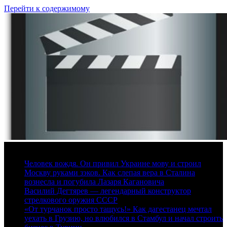
Перейти к содержимому
9 августа, 2026
Человек вождя. Он привил Украине мову и строил
Москву руками зэков. Как слепая вера в Сталина
вознесла и погубила Лазаря Кагановича
Василий Дегтярев — легендарный конструктор
стрелкового оружия СССР
«От турчанок просто тащусь!» Как дагестанец мечтал
уехать в Грузию, но влюбился в Стамбул и начал строить