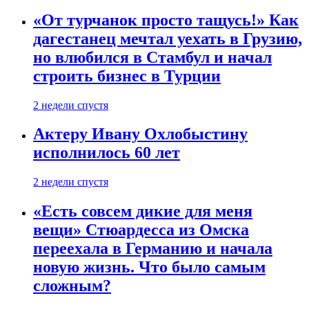
«От турчанок просто тащусь!» Как
дагестанец мечтал уехать в Грузию,
но влюбился в Стамбул и начал
строить бизнес в Турции
2 недели спустя
Актеру Ивану Охлобыстину
исполнилось 60 лет
2 недели спустя
«Есть совсем дикие для меня
вещи» Стюардесса из Омска
переехала в Германию и начала
новую жизнь. Что было самым
сложным?