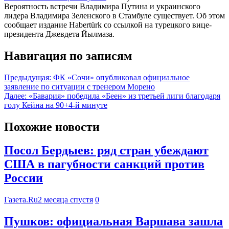
Вероятность встречи Владимира Путина и украинского
лидера Владимира Зеленского в Стамбуле существует. Об этом
сообщает издание Habertürk со ссылкой на турецкого вице-
президента Джевдета Йылмаза.
Навигация по записям
Предыдущая:
ФК «Сочи» опубликовал официальное
заявление по ситуации с тренером Морено
Далее:
«Бавария» победила «Беен» из третьей лиги благодаря
голу Кейна на 90+4-й минуте
Похожие новости
Посол Бердыев: ряд стран убеждают
США в пагубности санкций против
России
Газета.Ru
2 месяца спустя
0
Пушков: официальная Варшава зашла