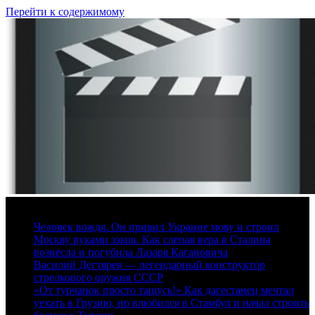
Перейти к содержимому
8 августа, 2026
Человек вождя. Он привил Украине мову и строил
Москву руками зэков. Как слепая вера в Сталина
вознесла и погубила Лазаря Кагановича
Василий Дегтярев — легендарный конструктор
стрелкового оружия СССР
«От турчанок просто тащусь!» Как дагестанец мечтал
уехать в Грузию, но влюбился в Стамбул и начал строить