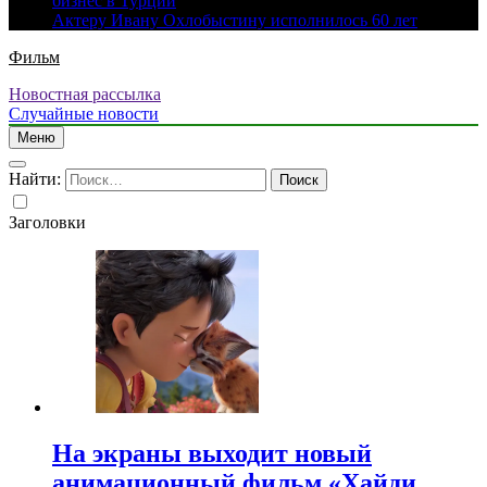
бизнес в Турции
Актеру Ивану Охлобыстину исполнилось 60 лет
Фильм
Новостная рассылка
Случайные новости
Меню
Найти:
Заголовки
На экраны выходит новый
анимационный фильм «Хайди.