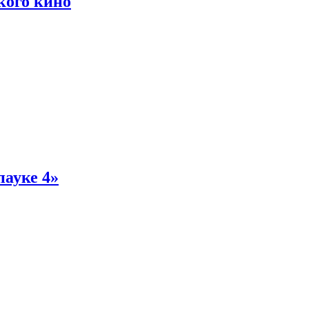
кого кино
пауке 4»