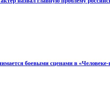
 актер назвал главную проблему российс
имается боевыми сценами в «Человеке-