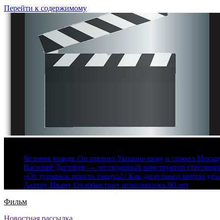
Перейти к содержимому
8 августа, 2026
Человек вождя. Он привил Украине мову и строил Москву 
Василий Дегтярев — легендарный конструктор стрелков
«От турчанок просто тащусь!» Как дагестанец мечтал уех
Актеру Ивану Охлобыстину исполнилось 60 лет
Фильм
Новостная рассылка