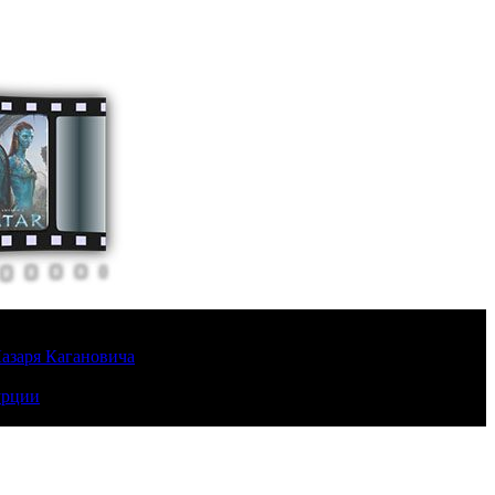
Лазаря Кагановича
урции