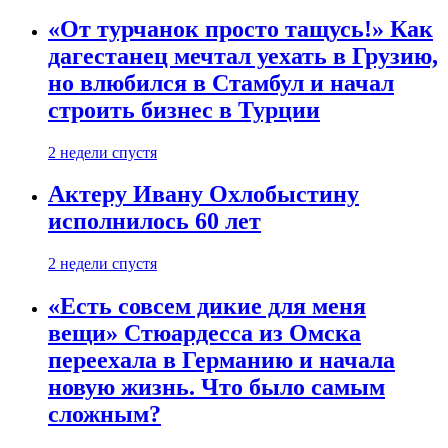
«От турчанок просто тащусь!» Как
дагестанец мечтал уехать в Грузию,
но влюбился в Стамбул и начал
строить бизнес в Турции
2 недели спустя
Актеру Ивану Охлобыстину
исполнилось 60 лет
2 недели спустя
«Есть совсем дикие для меня
вещи» Стюардесса из Омска
переехала в Германию и начала
новую жизнь. Что было самым
сложным?