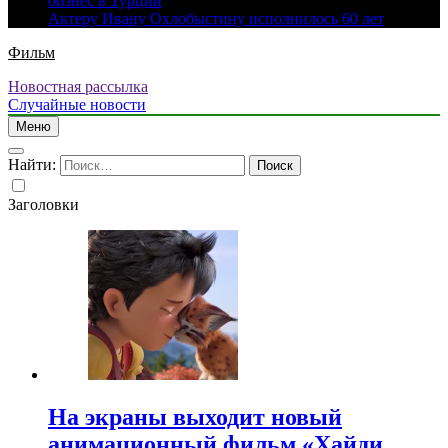
бизнес в Турции
Актеру Ивану Охлобыстину исполнилось 60 лет
Фильм
Новостная рассылка
Случайные новости
Меню
Найти:
Заголовки
На экраны выходит новый
анимационный фильм «Хайди.