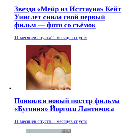
Звезда «Мейр из Исттауна» Кейт
Уинслет сняла свой первый
фильм — фото со съёмок
11 месяцев спустя
11 месяцев спустя
Появился новый постер фильма
«Бугония» Йоргоса Лантимоса
11 месяцев спустя
11 месяцев спустя