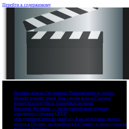
Перейти к содержимому
6 августа, 2026
Человек вождя. Он привил Украине мову и строил
Москву руками зэков. Как слепая вера в Сталина
вознесла и погубила Лазаря Кагановича
Василий Дегтярев — легендарный конструктор
стрелкового оружия СССР
«От турчанок просто тащусь!» Как дагестанец мечтал
уехать в Грузию, но влюбился в Стамбул и начал строить