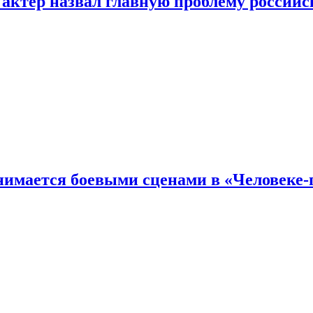
 актер назвал главную проблему российс
имается боевыми сценами в «Человеке-