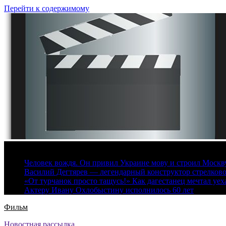
Перейти к содержимому
8 августа, 2026
Человек вождя. Он привил Украине мову и строил Москву 
Василий Дегтярев — легендарный конструктор стрелков
«От турчанок просто тащусь!» Как дагестанец мечтал уех
Актеру Ивану Охлобыстину исполнилось 60 лет
Фильм
Новостная рассылка