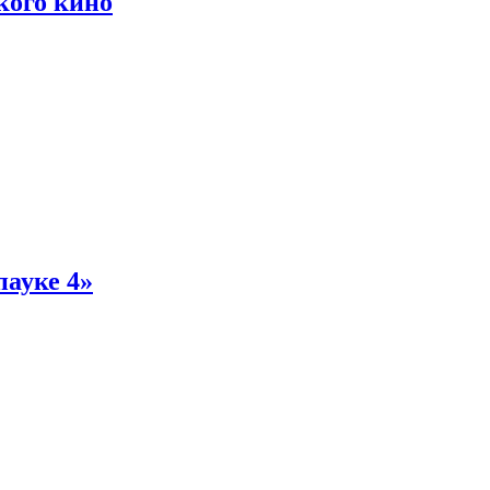
кого кино
пауке 4»