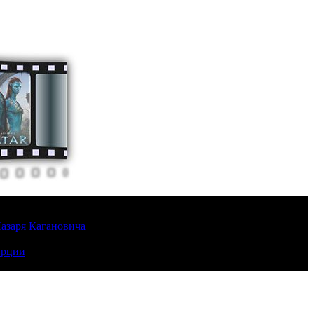
Лазаря Кагановича
урции