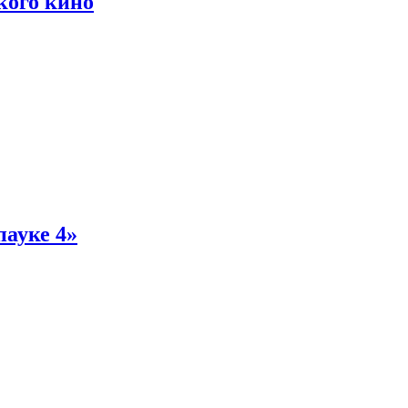
кого кино
пауке 4»