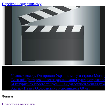
Перейти к содержимому
6 августа, 2026
Человек вождя. Он привил Украине мову и строил Москву 
Василий Дегтярев — легендарный конструктор стрелков
«От турчанок просто тащусь!» Как дагестанец мечтал уех
Актеру Ивану Охлобыстину исполнилось 60 лет
Фильм
Новостная рассылка