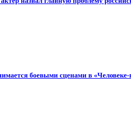
 актер назвал главную проблему российс
имается боевыми сценами в «Человеке-