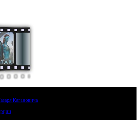
Лазаря Кагановича
урции