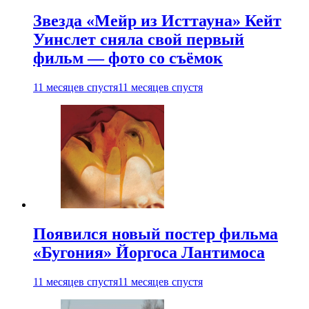
Звезда «Мейр из Исттауна» Кейт
Уинслет сняла свой первый
фильм — фото со съёмок
11 месяцев спустя
11 месяцев спустя
Появился новый постер фильма
«Бугония» Йоргоса Лантимоса
11 месяцев спустя
11 месяцев спустя