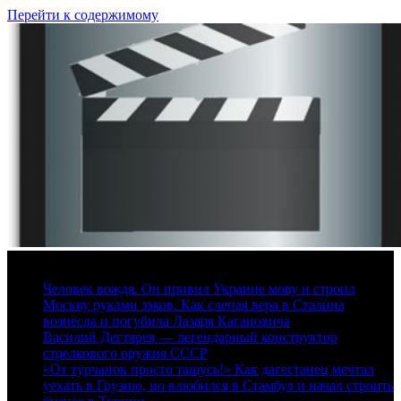
Перейти к содержимому
6 августа, 2026
Человек вождя. Он привил Украине мову и строил
Москву руками зэков. Как слепая вера в Сталина
вознесла и погубила Лазаря Кагановича
Василий Дегтярев — легендарный конструктор
стрелкового оружия СССР
«От турчанок просто тащусь!» Как дагестанец мечтал
уехать в Грузию, но влюбился в Стамбул и начал строить