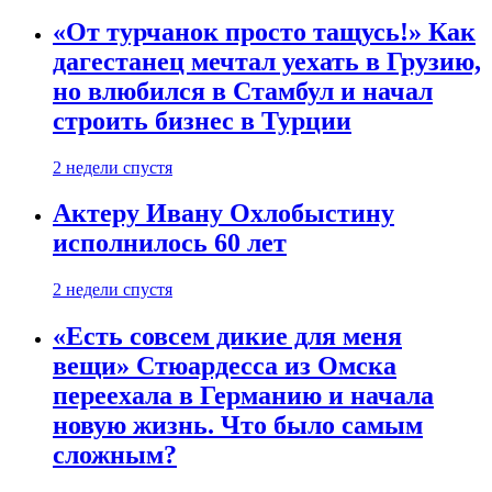
«От турчанок просто тащусь!» Как
дагестанец мечтал уехать в Грузию,
но влюбился в Стамбул и начал
строить бизнес в Турции
2 недели спустя
Актеру Ивану Охлобыстину
исполнилось 60 лет
2 недели спустя
«Есть совсем дикие для меня
вещи» Стюардесса из Омска
переехала в Германию и начала
новую жизнь. Что было самым
сложным?