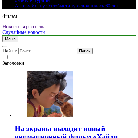
бизнес в Турции
Актеру Ивану Охлобыстину исполнилось 60 лет
Фильм
Новостная рассылка
Случайные новости
Меню
Найти:
Заголовки
На экраны выходит новый
анимационный фильм «Хайди.