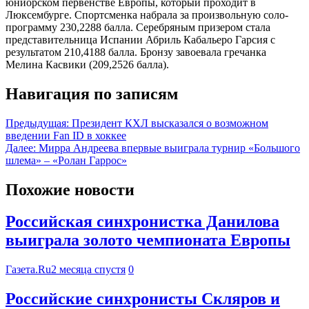
юниорском первенстве Европы, который проходит в
Люксембурге. Спортсменка набрала за произвольную соло-
программу 230,2288 балла. Серебряным призером стала
представительница Испании Абриль Кабальеро Гарсия с
результатом 210,4188 балла. Бронзу завоевала гречанка
Мелина Касвики (209,2526 балла).
Навигация по записям
Предыдущая:
Президент КХЛ высказался о возможном
введении Fan ID в хоккее
Далее:
Мирра Андреева впервые выиграла турнир «Большого
шлема» – «Ролан Гаррос»
Похожие новости
Российская синхронистка Данилова
выиграла золото чемпионата Европы
Газета.Ru
2 месяца спустя
0
Российские синхронисты Скляров и