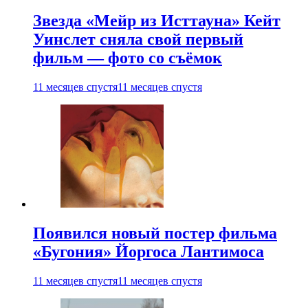
Звезда «Мейр из Исттауна» Кейт
Уинслет сняла свой первый
фильм — фото со съёмок
11 месяцев спустя
11 месяцев спустя
Появился новый постер фильма
«Бугония» Йоргоса Лантимоса
11 месяцев спустя
11 месяцев спустя