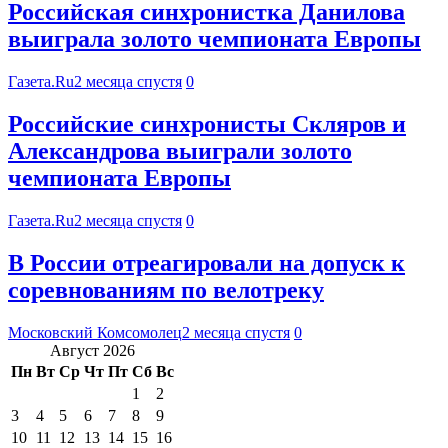
Российская синхронистка Данилова
выиграла золото чемпионата Европы
Газета.Ru
2 месяца спустя
0
Российские синхронисты Скляров и
Александрова выиграли золото
чемпионата Европы
Газета.Ru
2 месяца спустя
0
В России отреагировали на допуск к
соревнованиям по велотреку
Московский Комсомолец
2 месяца спустя
0
Август 2026
Пн
Вт
Ср
Чт
Пт
Сб
Вс
1
2
3
4
5
6
7
8
9
10
11
12
13
14
15
16