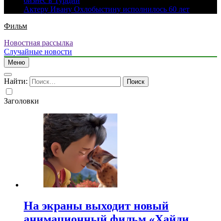
бизнес в Турции
Актеру Ивану Охлобыстину исполнилось 60 лет
Фильм
Новостная рассылка
Случайные новости
Меню
Найти:
Заголовки
На экраны выходит новый
анимационный фильм «Хайди.