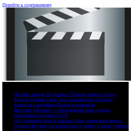
Перейти к содержимому
6 августа, 2026
Человек вождя. Он привил Украине мову и строил
Москву руками зэков. Как слепая вера в Сталина
вознесла и погубила Лазаря Кагановича
Василий Дегтярев — легендарный конструктор
стрелкового оружия СССР
«От турчанок просто тащусь!» Как дагестанец мечтал
уехать в Грузию, но влюбился в Стамбул и начал строить