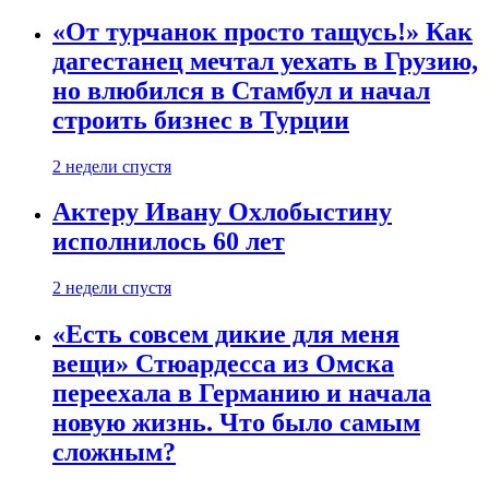
«От турчанок просто тащусь!» Как
дагестанец мечтал уехать в Грузию,
но влюбился в Стамбул и начал
строить бизнес в Турции
2 недели спустя
Актеру Ивану Охлобыстину
исполнилось 60 лет
2 недели спустя
«Есть совсем дикие для меня
вещи» Стюардесса из Омска
переехала в Германию и начала
новую жизнь. Что было самым
сложным?