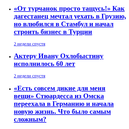
«От турчанок просто тащусь!» Как
дагестанец мечтал уехать в Грузию,
но влюбился в Стамбул и начал
строить бизнес в Турции
2 недели спустя
Актеру Ивану Охлобыстину
исполнилось 60 лет
2 недели спустя
«Есть совсем дикие для меня
вещи» Стюардесса из Омска
переехала в Германию и начала
новую жизнь. Что было самым
сложным?