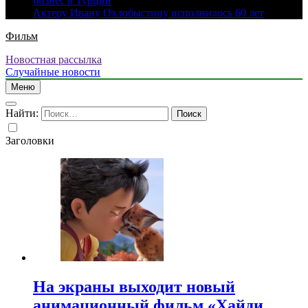
бизнес в Турции
Актеру Ивану Охлобыстину исполнилось 60 лет
Фильм
Новостная рассылка
Случайные новости
Меню
Найти:
Заголовки
На экраны выходит новый
анимационный фильм «Хайди.