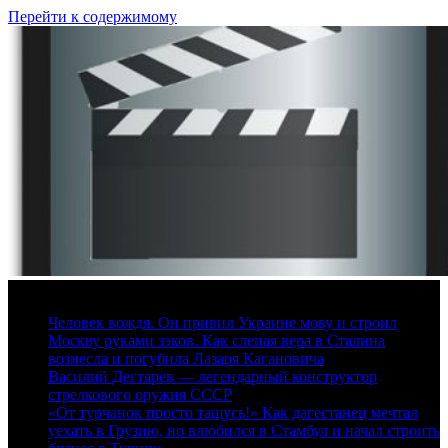
Перейти к содержимому
9 августа, 2026
Человек вождя. Он привил Украине мову и строил
Москву руками зэков. Как слепая вера в Сталина
вознесла и погубила Лазаря Кагановича
Василий Дегтярев — легендарный конструктор
стрелкового оружия СССР
«От турчанок просто тащусь!» Как дагестанец мечтал
уехать в Грузию, но влюбился в Стамбул и начал строить