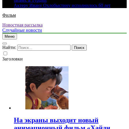
бизнес в Турции
Актеру Ивану Охлобыстину исполнилось 60 лет
Фильм
Новостная рассылка
Случайные новости
Меню
Найти:
Заголовки
На экраны выходит новый
анимационный фильм «Хайди.