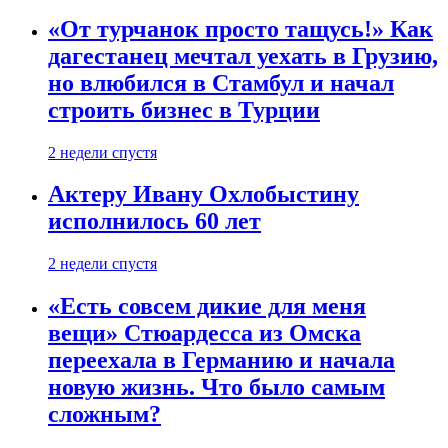
«От турчанок просто тащусь!» Как
дагестанец мечтал уехать в Грузию,
но влюбился в Стамбул и начал
строить бизнес в Турции
2 недели спустя
Актеру Ивану Охлобыстину
исполнилось 60 лет
2 недели спустя
«Есть совсем дикие для меня
вещи» Стюардесса из Омска
переехала в Германию и начала
новую жизнь. Что было самым
сложным?