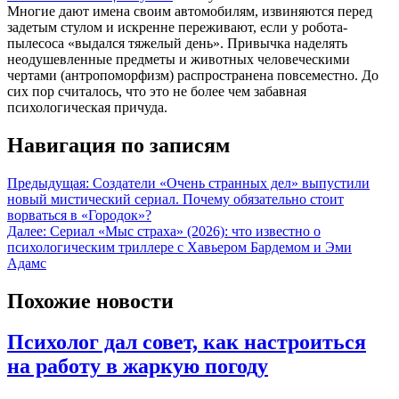
Многие дают имена своим автомобилям, извиняются перед
задетым стулом и искренне переживают, если у робота-
пылесоса «выдался тяжелый день». Привычка наделять
неодушевленные предметы и животных человеческими
чертами (антропоморфизм) распространена повсеместно. До
сих пор считалось, что это не более чем забавная
психологическая причуда.
Навигация по записям
Предыдущая:
Создатели «Очень странных дел» выпустили
новый мистический сериал. Почему обязательно стоит
ворваться в «Городок»?
Далее:
Сериал «Мыс страха» (2026): что известно о
психологическим триллере с Хавьером Бардемом и Эми
Адамс
Похожие новости
Психолог дал совет, как настроиться
на работу в жаркую погоду