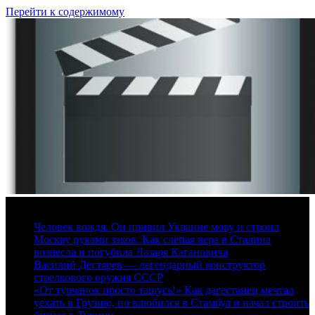
Перейти к содержимому
9 августа, 2026
Человек вождя. Он привил Украине мову и строил
Москву руками зэков. Как слепая вера в Сталина
вознесла и погубила Лазаря Кагановича
Василий Дегтярев — легендарный конструктор
стрелкового оружия СССР
«От турчанок просто тащусь!» Как дагестанец мечтал
уехать в Грузию, но влюбился в Стамбул и начал строить