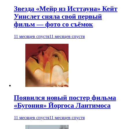
Звезда «Мейр из Исттауна» Кейт
Уинслет сняла свой первый
фильм — фото со съёмок
11 месяцев спустя
11 месяцев спустя
Появился новый постер фильма
«Бугония» Йоргоса Лантимоса
11 месяцев спустя
11 месяцев спустя