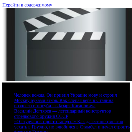
Перейти к содержимому
6 августа, 2026
Человек вождя. Он привил Украине мову и строил
Москву руками зэков. Как слепая вера в Сталина
вознесла и погубила Лазаря Кагановича
Василий Дегтярев — легендарный конструктор
стрелкового оружия СССР
«От турчанок просто тащусь!» Как дагестанец мечтал
уехать в Грузию, но влюбился в Стамбул и начал строить