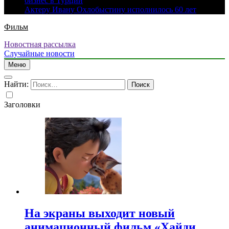
бизнес в Турции
Актеру Ивану Охлобыстину исполнилось 60 лет
Фильм
Новостная рассылка
Случайные новости
Меню
Найти:
Заголовки
На экраны выходит новый
анимационный фильм «Хайди.