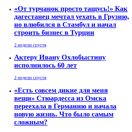
«От турчанок просто тащусь!» Как
дагестанец мечтал уехать в Грузию,
но влюбился в Стамбул и начал
строить бизнес в Турции
2 недели спустя
Актеру Ивану Охлобыстину
исполнилось 60 лет
2 недели спустя
«Есть совсем дикие для меня
вещи» Стюардесса из Омска
переехала в Германию и начала
новую жизнь. Что было самым
сложным?