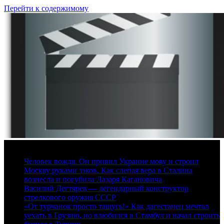
Перейти к содержимому
6 августа, 2026
Человек вождя. Он привил Украине мову и строил
Москву руками зэков. Как слепая вера в Сталина
вознесла и погубила Лазаря Кагановича
Василий Дегтярев — легендарный конструктор
стрелкового оружия СССР
«От турчанок просто тащусь!» Как дагестанец мечтал
уехать в Грузию, но влюбился в Стамбул и начал строить