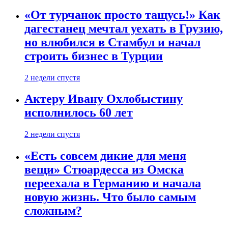
«От турчанок просто тащусь!» Как
дагестанец мечтал уехать в Грузию,
но влюбился в Стамбул и начал
строить бизнес в Турции
2 недели спустя
Актеру Ивану Охлобыстину
исполнилось 60 лет
2 недели спустя
«Есть совсем дикие для меня
вещи» Стюардесса из Омска
переехала в Германию и начала
новую жизнь. Что было самым
сложным?