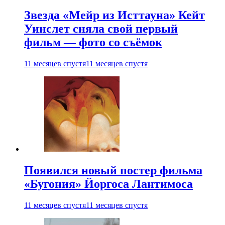
Звезда «Мейр из Исттауна» Кейт
Уинслет сняла свой первый
фильм — фото со съёмок
11 месяцев спустя
11 месяцев спустя
Появился новый постер фильма
«Бугония» Йоргоса Лантимоса
11 месяцев спустя
11 месяцев спустя