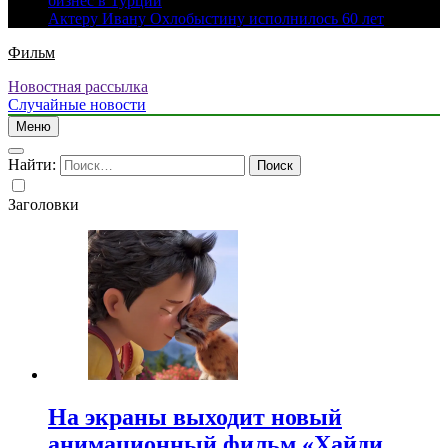
бизнес в Турции
Актеру Ивану Охлобыстину исполнилось 60 лет
Фильм
Новостная рассылка
Случайные новости
Меню
Найти:
Заголовки
На экраны выходит новый
анимационный фильм «Хайди.