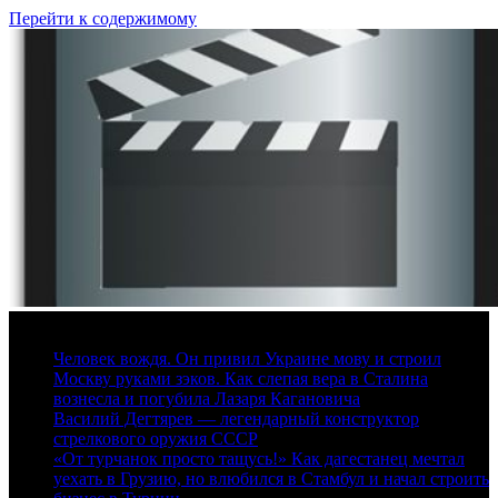
Перейти к содержимому
7 августа, 2026
Человек вождя. Он привил Украине мову и строил
Москву руками зэков. Как слепая вера в Сталина
вознесла и погубила Лазаря Кагановича
Василий Дегтярев — легендарный конструктор
стрелкового оружия СССР
«От турчанок просто тащусь!» Как дагестанец мечтал
уехать в Грузию, но влюбился в Стамбул и начал строить