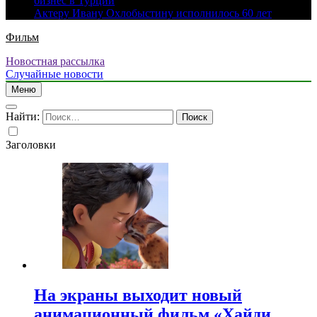
бизнес в Турции
Актеру Ивану Охлобыстину исполнилось 60 лет
Фильм
Новостная рассылка
Случайные новости
Меню
Найти:
Заголовки
На экраны выходит новый
анимационный фильм «Хайди.