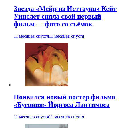
Звезда «Мейр из Исттауна» Кейт
Уинслет сняла свой первый
фильм — фото со съёмок
11 месяцев спустя
11 месяцев спустя
Появился новый постер фильма
«Бугония» Йоргоса Лантимоса
11 месяцев спустя
11 месяцев спустя