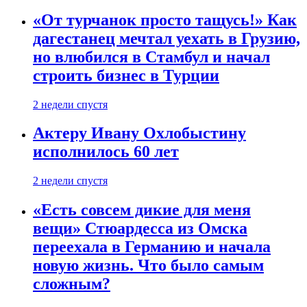
«От турчанок просто тащусь!» Как
дагестанец мечтал уехать в Грузию,
но влюбился в Стамбул и начал
строить бизнес в Турции
2 недели спустя
Актеру Ивану Охлобыстину
исполнилось 60 лет
2 недели спустя
«Есть совсем дикие для меня
вещи» Стюардесса из Омска
переехала в Германию и начала
новую жизнь. Что было самым
сложным?