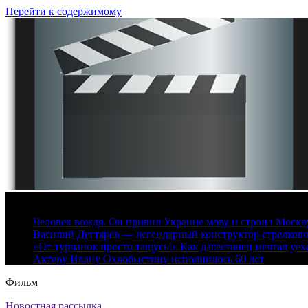
Перейти к содержимому
7 августа, 2026
Человек вождя. Он привил Украине мову и строил Москву 
Василий Дегтярев — легендарный конструктор стрелков
«От турчанок просто тащусь!» Как дагестанец мечтал уех
Актеру Ивану Охлобыстину исполнилось 60 лет
Фильм
Новостная рассылка