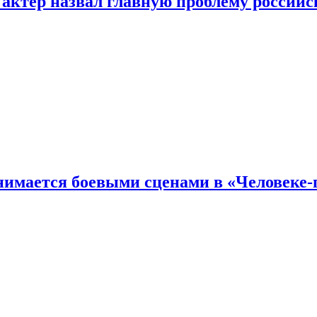
 актер назвал главную проблему российс
имается боевыми сценами в «Человеке-