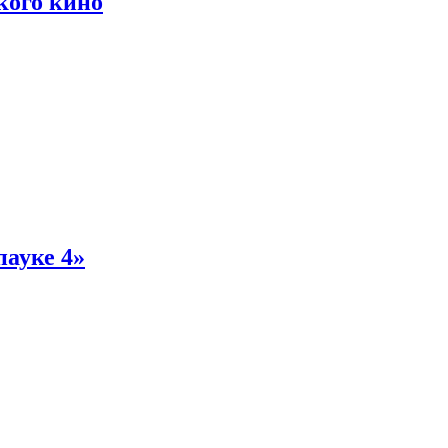
кого кино
пауке 4»