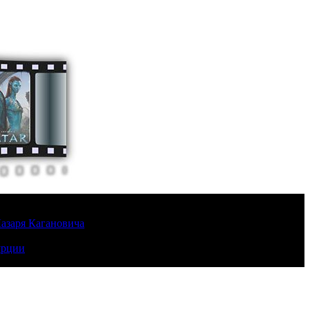
Лазаря Кагановича
урции