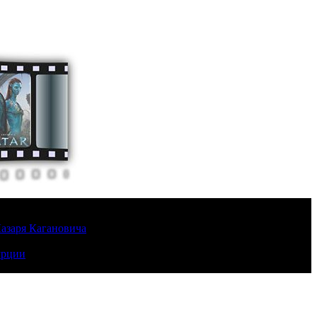
Лазаря Кагановича
урции