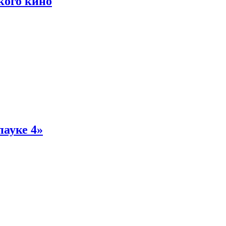
кого кино
пауке 4»