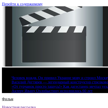
Перейти к содержимому
7 августа, 2026
Человек вождя. Он привил Украине мову и строил Москву 
Василий Дегтярев — легендарный конструктор стрелков
«От турчанок просто тащусь!» Как дагестанец мечтал уех
Актеру Ивану Охлобыстину исполнилось 60 лет
Фильм
Новостная рассылка