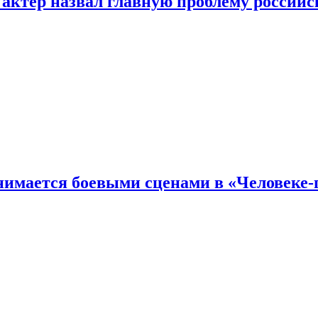
 актер назвал главную проблему российс
имается боевыми сценами в «Человеке-