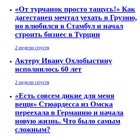
«От турчанок просто тащусь!» Как
дагестанец мечтал уехать в Грузию,
но влюбился в Стамбул и начал
строить бизнес в Турции
2 недели спустя
Актеру Ивану Охлобыстину
исполнилось 60 лет
2 недели спустя
«Есть совсем дикие для меня
вещи» Стюардесса из Омска
переехала в Германию и начала
новую жизнь. Что было самым
сложным?