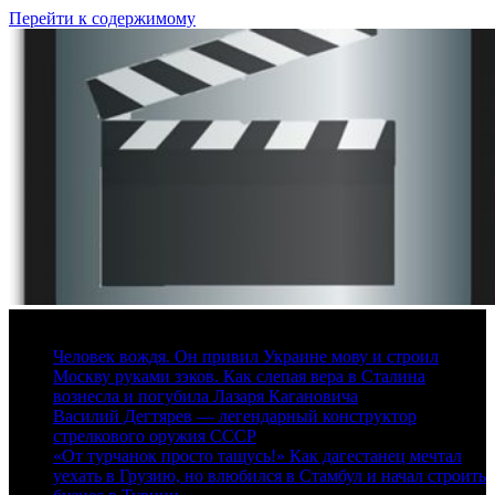
Перейти к содержимому
6 августа, 2026
Человек вождя. Он привил Украине мову и строил
Москву руками зэков. Как слепая вера в Сталина
вознесла и погубила Лазаря Кагановича
Василий Дегтярев — легендарный конструктор
стрелкового оружия СССР
«От турчанок просто тащусь!» Как дагестанец мечтал
уехать в Грузию, но влюбился в Стамбул и начал строить