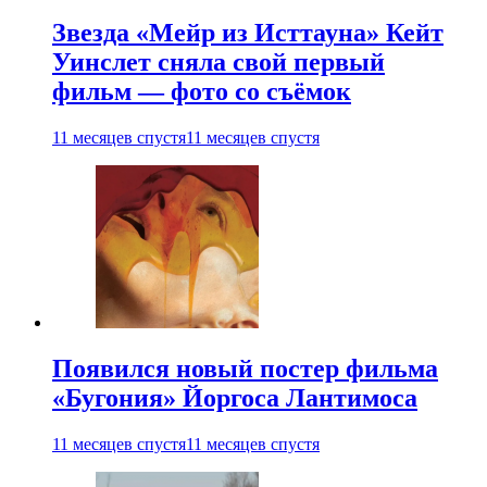
Звезда «Мейр из Исттауна» Кейт
Уинслет сняла свой первый
фильм — фото со съёмок
11 месяцев спустя
11 месяцев спустя
Появился новый постер фильма
«Бугония» Йоргоса Лантимоса
11 месяцев спустя
11 месяцев спустя