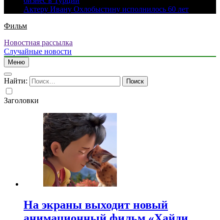
бизнес в Турции
Актеру Ивану Охлобыстину исполнилось 60 лет
Фильм
Новостная рассылка
Случайные новости
Меню
Найти:
Заголовки
На экраны выходит новый
анимационный фильм «Хайди.