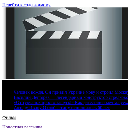
Перейти к содержимому
8 августа, 2026
Человек вождя. Он привил Украине мову и строил Москву 
Василий Дегтярев — легендарный конструктор стрелков
«От турчанок просто тащусь!» Как дагестанец мечтал уех
Актеру Ивану Охлобыстину исполнилось 60 лет
Фильм
Новостная рассылка