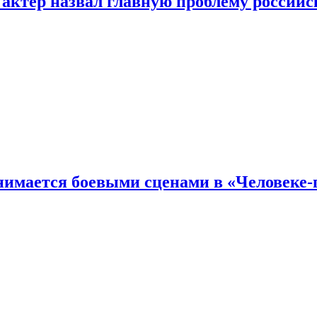
 актер назвал главную проблему российс
имается боевыми сценами в «Человеке-