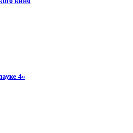
кого кино
пауке 4»