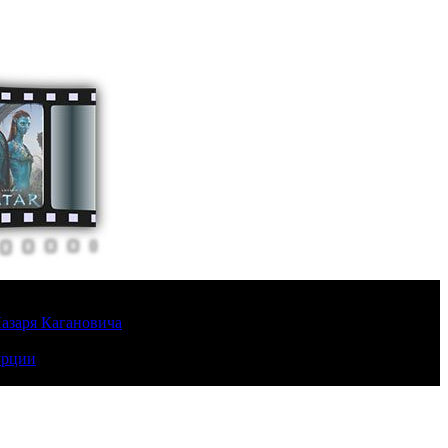
Лазаря Кагановича
урции