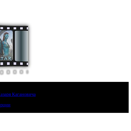
Лазаря Кагановича
урции