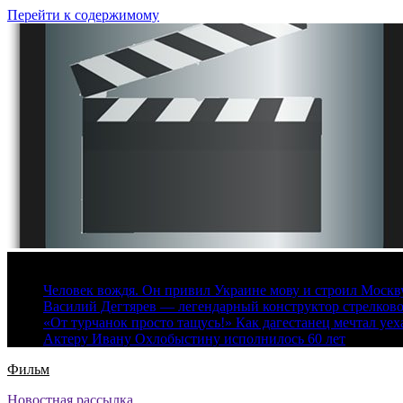
Перейти к содержимому
9 августа, 2026
Человек вождя. Он привил Украине мову и строил Москву 
Василий Дегтярев — легендарный конструктор стрелков
«От турчанок просто тащусь!» Как дагестанец мечтал уех
Актеру Ивану Охлобыстину исполнилось 60 лет
Фильм
Новостная рассылка