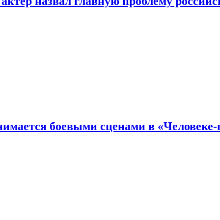
 актер назвал главную проблему российс
имается боевыми сценами в «Человеке-