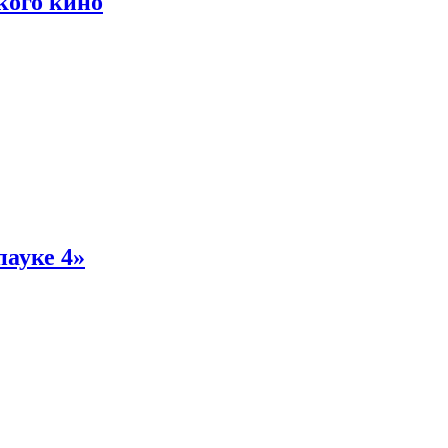
кого кино
пауке 4»