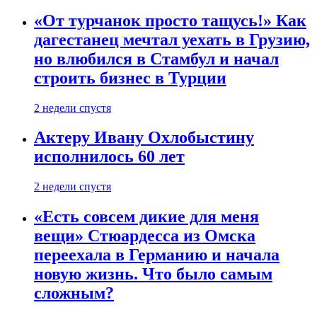
«От турчанок просто тащусь!» Как
дагестанец мечтал уехать в Грузию,
но влюбился в Стамбул и начал
строить бизнес в Турции
2 недели спустя
Актеру Ивану Охлобыстину
исполнилось 60 лет
2 недели спустя
«Есть совсем дикие для меня
вещи» Стюардесса из Омска
переехала в Германию и начала
новую жизнь. Что было самым
сложным?