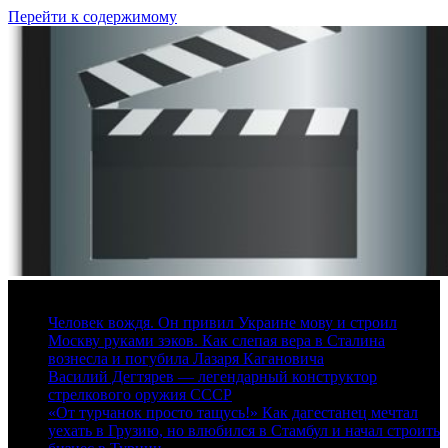
Перейти к содержимому
9 августа, 2026
Человек вождя. Он привил Украине мову и строил
Москву руками зэков. Как слепая вера в Сталина
вознесла и погубила Лазаря Кагановича
Василий Дегтярев — легендарный конструктор
стрелкового оружия СССР
«От турчанок просто тащусь!» Как дагестанец мечтал
уехать в Грузию, но влюбился в Стамбул и начал строить