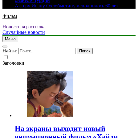
бизнес в Турции
Актеру Ивану Охлобыстину исполнилось 60 лет
Фильм
Новостная рассылка
Случайные новости
Меню
Найти:
Заголовки
На экраны выходит новый
анимационный фильм «Хайди.