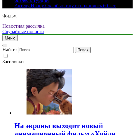
бизнес в Турции
Актеру Ивану Охлобыстину исполнилось 60 лет
Фильм
Новостная рассылка
Случайные новости
Меню
Найти:
Заголовки
На экраны выходит новый
анимационный фильм «Хайди.