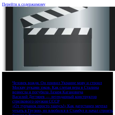
Перейти к содержимому
6 августа, 2026
Человек вождя. Он привил Украине мову и строил
Москву руками зэков. Как слепая вера в Сталина
вознесла и погубила Лазаря Кагановича
Василий Дегтярев — легендарный конструктор
стрелкового оружия СССР
«От турчанок просто тащусь!» Как дагестанец мечтал
уехать в Грузию, но влюбился в Стамбул и начал строить