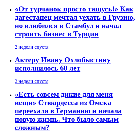
«От турчанок просто тащусь!» Как
дагестанец мечтал уехать в Грузию,
но влюбился в Стамбул и начал
строить бизнес в Турции
2 недели спустя
Актеру Ивану Охлобыстину
исполнилось 60 лет
2 недели спустя
«Есть совсем дикие для меня
вещи» Стюардесса из Омска
переехала в Германию и начала
новую жизнь. Что было самым
сложным?