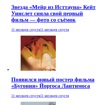
Звезда «Мейр из Исттауна» Кейт
Уинслет сняла свой первый
фильм — фото со съёмок
11 месяцев спустя
11 месяцев спустя
Появился новый постер фильма
«Бугония» Йоргоса Лантимоса
11 месяцев спустя
11 месяцев спустя